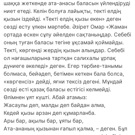
шаққа жеткенде ата-анасы баласын үйлендіруді
ниет етеді. Келін болуға лайықты, текті елдің
қызын іздейді. «Текті елдің қызы екен» деген
сөзді есту үлкен мәртебе. Әзірет Омар «Жаман
ортада өскен сұлу әйелден сақтаныңдар. Себебі
оның туған баласы тегіне ұқсамай қоймайды.
Текті, көргенді жердің қызын алыңдар. Себебі
ол нағашыларына тартқан салихалы ұрпақ
дүниеге әкеледі» деген. Егер тәрбие-танымы
болмаса, бейәдеп, бетімен кеткен бала болса,
«көргенсіз» дейді, яғни тексіз дегені. Мұндай
сөзді есті қазақ баласы естігісі келмейді.
Өлімнен ұят күшті. Абай атамыз:
Жасаулы деп, малды деп байдан алма,
Кедей қызы арзан деп құмарланба.
Ары бар, ақылы бар, ұяты бар,
Ата-ананың қызынан ғапыл қалма, – деген. Бұл