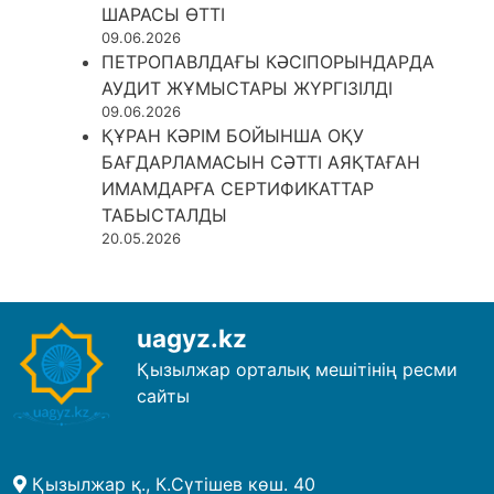
ШАРАСЫ ӨТТІ
09.06.2026
ПЕТРОПАВЛДАҒЫ КӘСІПОРЫНДАРДА
АУДИТ ЖҰМЫСТАРЫ ЖҮРГІЗІЛДІ
09.06.2026
ҚҰРАН КӘРІМ БОЙЫНША ОҚУ
БАҒДАРЛАМАСЫН СӘТТІ АЯҚТАҒАН
ИМАМДАРҒА СЕРТИФИКАТТАР
ТАБЫСТАЛДЫ
20.05.2026
uagyz.kz
Қызылжар орталық мешітінің ресми
сайты
Қызылжар қ., К.Сүтішев көш. 40