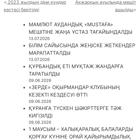
2023 жылдың діни күндер
Ақжарқын ауылында мешіт
кестесі бекітілді
ашылды
МАМЛЮТ АУДАНДЫҚ «MUSTAFA»
МЕШІТІНЕ ЖАҢА ҰСТАЗ ТАҒАЙЫНДАЛДЫ
13.07.2026
БІЛІМ САЙЫСЫНДА ЖЕҢІСКЕ ЖЕТКЕНДЕР
МАРАПАТТАЛДЫ
13.07.2026
ҚҰРБАНДЫҚ ЕТІ МҰҚТАЖ ЖАНДАРҒА
ТАРАТЫЛДЫ
09.06.2026
«ЗЕРДЕ» ОҚЫРМАНДАР КЛУБЫНЫҢ
КЕЗЕКТІ КЕЗДЕСУІ ӨТТІ
09.06.2026
ҚҰРАНҒА ТҮСКЕН ШӘКІРТТЕРГЕ ТӘЖ
КИГІЗІЛДІ
09.06.2026
1 МАУСЫМ – ХАЛЫҚАРАЛЫҚ БАЛАЛАРДЫ
ҚОРҒАУ КҮНІНЕ ОРАЙ ҚАЙЫРЫМДЫЛЫҚ