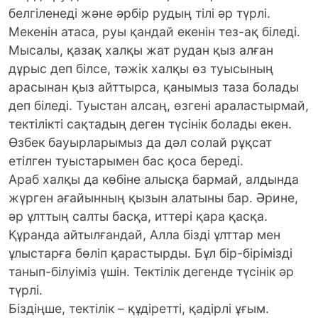
белгіленеді және әрбір рудың тілі әр түрлі.
Мекенін атаса, руы қандай екенін тез-ақ біледі.
Мысалы, қазақ халқы жат рудан қыз алған
дұрыс деп білсе, тәжік халқы өз туысының
арасынан қыз айттырса, қанымыз таза болады
деп біледі. Туыстан алсаң, өзгені араластырмай,
тектілікті сақтадың деген түсінік болады екен.
Өзбек бауырларымыз да дәл солай рұқсат
етілген туыстарымен бас қоса береді.
Араб халқы да көбіне алысқа бармай, алдында
жүрген ағайынның қызын алатыны бар. Әрине,
әр ұлттың салты басқа, иттері қара қасқа.
Құранда айтылғандай, Алла бізді ұлттар мен
ұлыстарға бөліп қарастырды. Бұл бір-бірімізді
танып-білуіміз үшін. Тектілік дегенде түсінік әр
түрлі.
Біздіңше, тектілік – құдіретті, қадірлі ұғым.