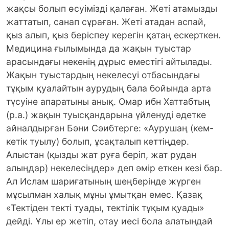
жақсы болып өсуімізді қалаған. Жеті атамызды
жаттатып, санап сұраған. Жеті атадан аспай,
қыз алып, қыз беріспеу керегін қатаң ескерткен.
Медицина ғылымында да жақын туыстар
арасындағы некенің дұрыс еместігі айтылады.
Жақын туыстардың некелесуі отбасындағы
тұқым қуалайтын аурудың бала бойында арта
түсуіне апаратыны анық. Омар ибн Хаттабтың
(р.а.) жақын туысқандарына үйленуді әдетке
айналдырған Бәни Сәибтерге: «Аурушаң (кем-
кетік туылу) болып, ұсақталып кеттіңдер.
Алыстан (қызды жат руға беріп, жат рудан
алыңдар) некелесіңдер» деп әмір еткен кезі бар.
Ал Ислам шариғатының шеңберінде жүрген
мұсылман халық мұны ұмытқан емес. Қазақ
«Тектіден текті туады, тектілік тұқым қуады»
дейді. Ұлы ер жетіп, отау иесі бола алатындай