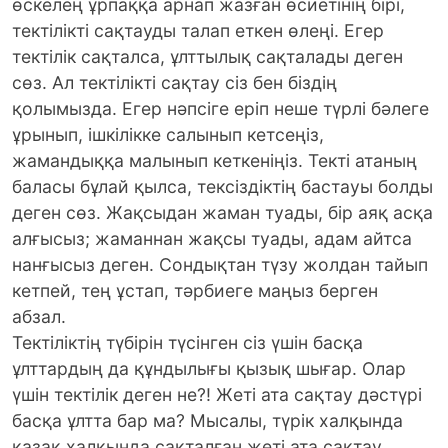
өскелең ұрпаққа арнап жазған өсиетінің бірі,
тектілікті сақтауды талап еткен өлеңі. Егер
тектілік сақталса, ұлттылық сақталады деген
сөз. Ал тектілікті сақтау сіз бен біздің
қолымызда. Егер нәпсіге еріп неше түрлі бәлеге
ұрынып, ішкілікке салынып кетсеңіз,
жамандыққа малынып кеткеніңіз. Текті атаның
баласы бұлай қылса, тексіздіктің бастауы болды
деген сөз. Жақсыдан жаман туады, бір аяқ асқа
алғысыз; жаманнан жақсы туады, адам айтса
нанғысыз деген. Сондықтан түзу жолдан тайып
кетпей, тең ұстап, тәрбиеге маңыз берген
абзал.
Тектіліктің түбірін түсінген сіз үшін басқа
ұлттардың да құндылығы қызық шығар. Олар
үшін тектілік деген не?! Жеті ата сақтау дәстүрі
басқа ұлтта бар ма? Мысалы, түрік халқында
қазақ халқында сақталған жеті ата сақтау