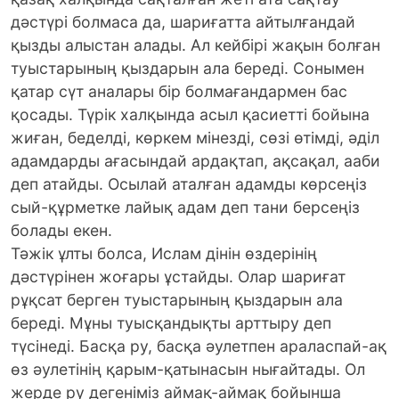
дәстүрі болмаса да, шариғатта айтылғандай
қызды алыстан алады. Ал кейбірі жақын болған
туыстарының қыздарын ала береді. Сонымен
қатар сүт аналары бір болмағандармен бас
қосады. Түрік халқында асыл қасиетті бойына
жиған, беделді, көркем мінезді, сөзі өтімді, әділ
адамдарды ағасындай ардақтап, ақсақал, ааби
деп атайды. Осылай аталған адамды көрсеңіз
сый-құрметке лайық адам деп тани берсеңіз
болады екен.
Тәжік ұлты болса, Ислам дінін өздерінің
дәстүрінен жоғары ұстайды. Олар шариғат
рұқсат берген туыстарының қыздарын ала
береді. Мұны туысқандықты арттыру деп
түсінеді. Басқа ру, басқа әулетпен араласпай-ақ
өз әулетінің қарым-қатынасын нығайтады. Ол
жерде ру дегеніміз аймақ-аймақ бойынша