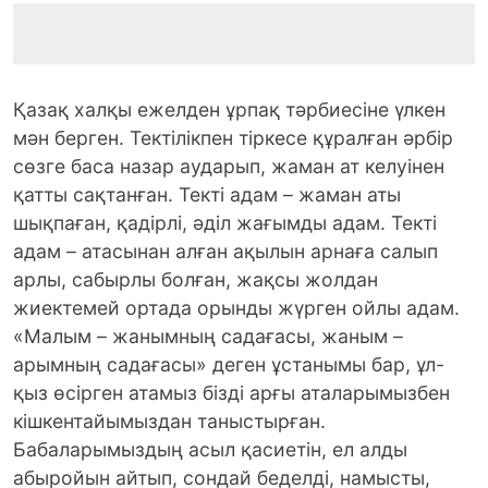
Қазақ халқы ежелден ұрпақ тәрбиесіне үлкен
мән берген. Тектілікпен тіркесе құралған әрбір
сөзге баса назар аударып, жаман ат келуінен
қатты сақтанған. Текті адам – жаман аты
шықпаған, қадірлі, әділ жағымды адам. Текті
адам – атасынан алған ақылын арнаға салып
арлы, сабырлы болған, жақсы жолдан
жиектемей ортада орынды жүрген ойлы адам.
«Малым – жанымның садағасы, жаным –
арымның садағасы» деген ұстанымы бар, ұл-
қыз өсірген атамыз бізді арғы аталарымызбен
кішкентайымыздан таныстырған.
Бабаларымыздың асыл қасиетін, ел алды
абыройын айтып, сондай беделді, намысты,