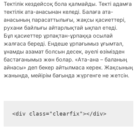
Тектілік кездейсоқ бола қалмайды. Текті адамға
тектілік ата-анасынан келеді. Балаға ата-
анасының парасаттылығы, жақсы қасиеттері,
рухани байлығы айтарлықтай ықпал етеді.
Бұл қасиеттер ұрпақтан-ұрпаққа осылай
жалғаса береді. Ендеше ұрпағымыз ұғымтал,
ұнамды азамат болсын десек, әуелі өзімізден
бастағанымыз жөн болар. «Ата-ана – баланың
айнасы» деп бекер айтылмаса керек. Жақсының
жанында, мейірім бағында жүргенге не жетсін.
<div class="clearfix"></div>