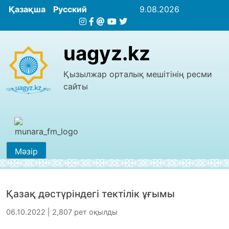
Қазақша
Русский
9.08.2026
uagyz.kz
Қызылжар орталық мешітінің ресми
сайты
Мәзір
Қазақ дәстүріндегі тектілік ұғымы
06.10.2022 | 2,807 рет оқылды