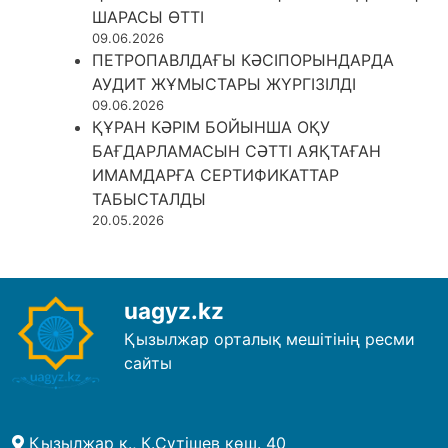
ШАРАСЫ ӨТТІ
09.06.2026
ПЕТРОПАВЛДАҒЫ КӘСІПОРЫНДАРДА
АУДИТ ЖҰМЫСТАРЫ ЖҮРГІЗІЛДІ
09.06.2026
ҚҰРАН КӘРІМ БОЙЫНША ОҚУ
БАҒДАРЛАМАСЫН СӘТТІ АЯҚТАҒАН
ИМАМДАРҒА СЕРТИФИКАТТАР
ТАБЫСТАЛДЫ
20.05.2026
uagyz.kz
Қызылжар орталық мешітінің ресми
сайты
Қызылжар қ., К.Сүтішев көш. 40