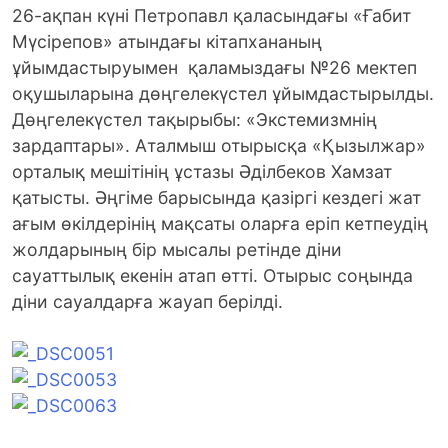
26-ақпан күні Петропавл қаласындағы «Ғабит
Мүсірепов» атындағы кітапхананың
ұйымдастыруымен қаламыздағы №26 мектеп
оқушыларына дөңгелекүстел ұйымдастырылды.
Дөңгелекүстел тақырыбы: «Экстемизмнің
зардаптары». Аталмыш отырысқа «Қызылжар»
орталық мешітінің ұстазы Әділбеков Хамзат
қатысты.
Әңгіме барысында қазіргі кездегі жат
ағым өкілдерінің мақсаты оларға еріп кетпеудің
жолдарының бір мысалы ретінде діни
сауаттылық екенін атап өтті. Отырыс соңында
діни сауалдарға жауап берілді.