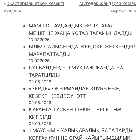
Жастармен өткен кезекті
Мүгедек жандарға көмек
кездесу
көрсетілді
МАМЛЮТ АУДАНДЫҚ «MUSTAFA»
МЕШІТІНЕ ЖАҢА ҰСТАЗ ТАҒАЙЫНДАЛДЫ
13.07.2026
БІЛІМ САЙЫСЫНДА ЖЕҢІСКЕ ЖЕТКЕНДЕР
МАРАПАТТАЛДЫ
13.07.2026
ҚҰРБАНДЫҚ ЕТІ МҰҚТАЖ ЖАНДАРҒА
ТАРАТЫЛДЫ
09.06.2026
«ЗЕРДЕ» ОҚЫРМАНДАР КЛУБЫНЫҢ
КЕЗЕКТІ КЕЗДЕСУІ ӨТТІ
09.06.2026
ҚҰРАНҒА ТҮСКЕН ШӘКІРТТЕРГЕ ТӘЖ
КИГІЗІЛДІ
09.06.2026
1 МАУСЫМ – ХАЛЫҚАРАЛЫҚ БАЛАЛАРДЫ
ҚОРҒАУ КҮНІНЕ ОРАЙ ҚАЙЫРЫМДЫЛЫҚ