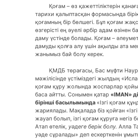
Қоғам – өз қажеттіліктерін қанағ
тарихи қалыптасқан формасында бірі
қоғамның бір бөлшегі. Бұл қоғам жақ
өзгерісті ең әуелі әрбір адам өзінен б
даму үстінде болады. Қоғам – әлеуметт
дамуды қолға алу үшін ақылды ата мен
жанымыз бай болу керек.
ҚМДБ төрағасы, Бас мүфти Наурызб
мәжілісінде үстіміздегі жылдың «Ислам
қоғам құру жолында жоспарлар қойып
баса айтты. Сонымен қатар
«
IMAN
» 
бірінші басылымында
«Ізгі қоғам қ
жариялады. Мақалада біз қойған «Ізг
жауап болып, ізгі қоғам құруға негіз 
Атап өтелік,
уәдеге берік болу.
Алла Т
уәде сұралады» деп ескерткенін ұмытп