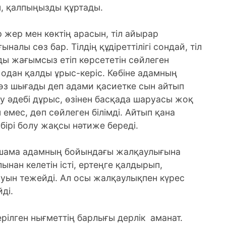
, қалпыңызды құртады.
р жер мен көктің арасын, тіл айырар
алы сөз бар. Тілдің құдіреттілігі сондай, тіл
арды жағымсыз етіп көрсететін сөйлеген
к, одан қалды ұрыс-керіс. Көбіне адамның
 сөз шығады деп адами қасиетке сын айтып
еу әдебі дұрыс, өзінен басқада шаруасы жоқ
 емес, дөп сөйлеген білімді. Айтып қана
 бірі болу жақсы нәтиже береді.
біршама адамның бойындағы жалқаулығына
нан келетін істі, ертеңге қалдырып,
муын тежейді. Ал осы жалқаулықпен күрес
ді.
ерілген нығметтің барлығы дерлік аманат.