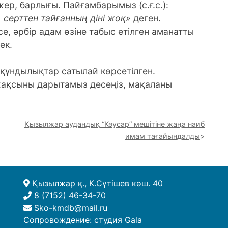
н жер, барлығы. Пайғамбарымыз (с.ғ.с.):
серттен тайғанның діні жоқ»
деген.
е, әрбір адам өзіне табыс етілген аманатты
ек.
ұндылықтар сатылай көрсетілген.
жақсыны дарытамыз десеңіз, мақаланы
Қызылжар аудандық “Кәусар” мешітіне жаңа наиб
имам тағайындалды
Қызылжар қ., К.Сүтішев көш. 40
8 (7152) 46-34-70
Sko-kmdb@mail.ru
Сопровождение:
студия Gala