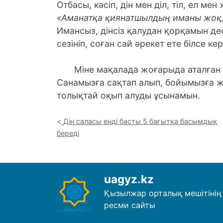
Отбасы, кәсіп, дін мен діл, тіл, ел ме
«Аманатқа қиянатшылдың иманы жоқ, 
Имансыз, дінсіз қалудан қорқамын дес
сезініп, соған сай әрекет ете білсе кер
Міне мақалада жоғарыда аталған қ
Санамызға сақтап алып, бойымызға 
толықтай оқып алуды ұсынамын.
Дін саласы енді басты 5 бағытқа басымдық
береді
uagyz.kz
Қызылжар орталық мешітінің
ресми сайты