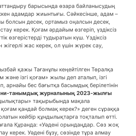
аттандыру барысында өзара байланысудың
ккен адамдар жиынтығы. Сәйкесінше, адам –
сы болсын десек, ортамыз оңалсын десек,
астау керек. Қоғам әрдайым өзгеріп, үздіксіз
ік өзгерістерді тудыратын күш. Үздіксіз
 жігерлі жас керек, ол үшін жүрек сау,
ай қажы Тағанұлы кеңейтілген Төралқа
 және ізгі қоғам» жылы деп аталып, ізгі
, арнайы бес бағытқа басымдық берілетінін
діни-танымдық журналының 2023-жылғы
ұндылықтары» тақырыбында мақала
і қоғам қандай болмақ керек?» деген сұраққа
болатын кейбір құндылықтарға тоқталып өтті.
ағала Құранда: «Уәдені орындаңдар. Сөз жоқ
ау керек. Уәдені бұзу, сөзінде тұра алмау