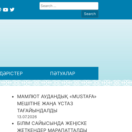
ДӘРІСТЕР
ПӘТУАЛАР
МАМЛЮТ АУДАНДЫҚ «MUSTAFA»
МЕШІТІНЕ ЖАҢА ҰСТАЗ
ТАҒАЙЫНДАЛДЫ
13.07.2026
БІЛІМ САЙЫСЫНДА ЖЕҢІСКЕ
ЖЕТКЕНДЕР МАРАПАТТАЛДЫ