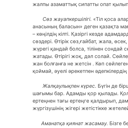
жалпы азаматтық сипатты опат қылып
Сөз жауапкершілігі.
«Тіл қоса ала
анасының баласын» деген қазақта мағын
– көңілдің кілті. Қазіргі кезде адамд
сөздері. Өтірік сөз,ғайбат, жала, өсе
жүрегі қандай болса, тілінен сондай
жатады. Өтірігі жоқ, дәл солай. Сөйл
жан болғанға не жетсін . Көп сөйлеген
қоймай, әуелі әрекетпен әдепкілердің
Жалқаулықпен күрес
. Бүгін де 
шағымы бар. Адамды қор қылады. Қолы
ертеңнен тағы ертеңге қалдырып, да
жүргізушінің жігері жетістікке жетелей
Аманатқа қиянат жасамау.
Бізге б