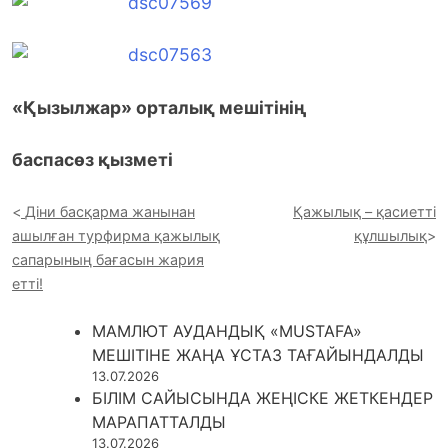
«Қызылжар» орталық мешітінің
баспасөз қызметі
Діни басқарма жанынан
Қажылық – қасиетті
ашылған турфирма қажылық
құлшылық
сапарының бағасын жария
етті!
МАМЛЮТ АУДАНДЫҚ «MUSTAFA»
МЕШІТІНЕ ЖАҢА ҰСТАЗ ТАҒАЙЫНДАЛДЫ
13.07.2026
БІЛІМ САЙЫСЫНДА ЖЕҢІСКЕ ЖЕТКЕНДЕР
МАРАПАТТАЛДЫ
13.07.2026