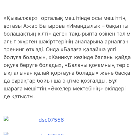
«Қызылжар» орталық мешітінде осы мешіттің
ұстазы Ажар Батырова «Имандылық – бақытты
болашақтың кілті» деген тақырыпта өзінен тәлім
алып жүрген шәкірттерінің аналарына арналған
тренинг өткізді.
Онда «Балаға қалайша үлгі
болуға болады», «Каникул кезінде баланы қайда
оқуға беруге болады», «Баланы қоғамның теріс
ықпалынан қалай қорғауға болады» және басқа
да сұрақтар бойынша әңгіме қозғалды. Бұл
шараға мешіттің «Әжелер мектебінің» өкілдері
де қатысты.