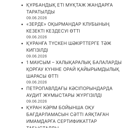
ҚҰРБАНДЫҚ ЕТІ МҰҚТАЖ ЖАНДАРҒА
ТАРАТЫЛДЫ
09.06.2026
«ЗЕРДЕ» ОҚЫРМАНДАР КЛУБЫНЫҢ
КЕЗЕКТІ КЕЗДЕСУІ ӨТТІ
09.06.2026
ҚҰРАНҒА ТҮСКЕН ШӘКІРТТЕРГЕ ТӘЖ
КИГІЗІЛДІ
09.06.2026
1 МАУСЫМ – ХАЛЫҚАРАЛЫҚ БАЛАЛАРДЫ
ҚОРҒАУ КҮНІНЕ ОРАЙ ҚАЙЫРЫМДЫЛЫҚ
ШАРАСЫ ӨТТІ
09.06.2026
ПЕТРОПАВЛДАҒЫ КӘСІПОРЫНДАРДА
АУДИТ ЖҰМЫСТАРЫ ЖҮРГІЗІЛДІ
09.06.2026
ҚҰРАН КӘРІМ БОЙЫНША ОҚУ
БАҒДАРЛАМАСЫН СӘТТІ АЯҚТАҒАН
ИМАМДАРҒА СЕРТИФИКАТТАР