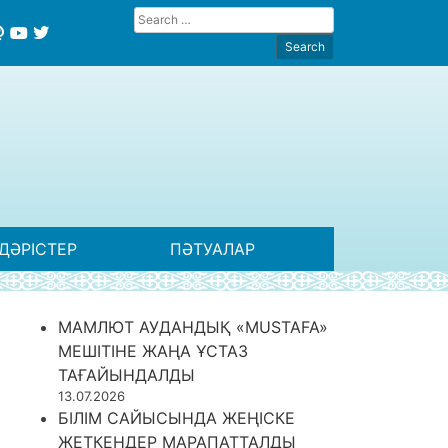
ДӘРІСТЕР
ПӘТУАЛАР
МАМЛЮТ АУДАНДЫҚ «MUSTAFA»
МЕШІТІНЕ ЖАҢА ҰСТАЗ
ТАҒАЙЫНДАЛДЫ
13.07.2026
БІЛІМ САЙЫСЫНДА ЖЕҢІСКЕ
ЖЕТКЕНДЕР МАРАПАТТАЛДЫ