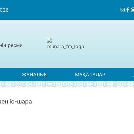
2026
нің ресми
ЖАҢАЛЫҚ
МАҚАЛАЛАР
кен іс-шара