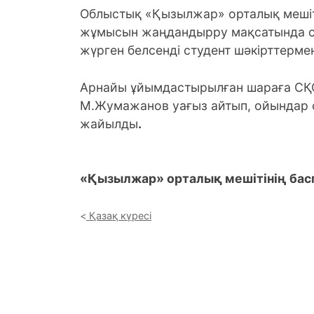
Облыстық «Қызылжар» орталық мешіті
жұмысын жаңдандырру мақсатында сту
жүрген белсенді студент шәкірттерме
Арнайы ұйымдастырылған шараға СҚО 
М.Жумажанов уағыз айтып, ойындар 
жайылды
.
«Қызылжар» орталық мешітінің бас
Қазақ күресі