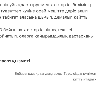
нің ұйымдастыруымен жастар ісі бөлімінің
денттер күніне орай мешітте дәріс алып
н табиғат аяасына шығып, демалып қайтты.
бойынша жастар ісінің жетекшісі
ойнатып, оларға қайырымдылық дастарханы
пасөз қызметі
Елбасы қазақстандықтарды Тәуелсіздік күнімен
құттықтады