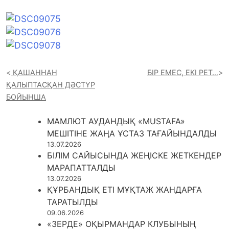
ҚАШАННАН
БІР ЕМЕС, ЕКІ РЕТ…
ҚАЛЫПТАСҚАН ДӘСТҮР
БОЙЫНША
МАМЛЮТ АУДАНДЫҚ «MUSTAFA»
МЕШІТІНЕ ЖАҢА ҰСТАЗ ТАҒАЙЫНДАЛДЫ
13.07.2026
БІЛІМ САЙЫСЫНДА ЖЕҢІСКЕ ЖЕТКЕНДЕР
МАРАПАТТАЛДЫ
13.07.2026
ҚҰРБАНДЫҚ ЕТІ МҰҚТАЖ ЖАНДАРҒА
ТАРАТЫЛДЫ
09.06.2026
«ЗЕРДЕ» ОҚЫРМАНДАР КЛУБЫНЫҢ