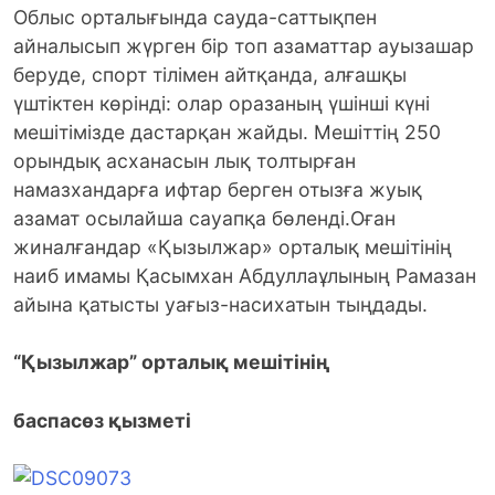
Облыс орталығында сауда-саттықпен
айналысып жүрген бір топ азаматтар ауызашар
беруде, спорт тілімен айтқанда, алғашқы
үштіктен көрінді: олар оразаның үшінші күні
мешітімізде дастарқан жайды.
Мешіттің 250
орындық асханасын лық толтырған
намазхандарға ифтар берген отызға жуық
азамат осылайша сауапқа бөленді.Оған
жиналғандар «Қызылжар» орталық мешітінің
наиб имамы Қасымхан Абдуллаұлының Рамазан
айына қатысты уағыз-насихатын тыңдады.
“Қызылжар” орталық мешітінің
баспасөз қызметі