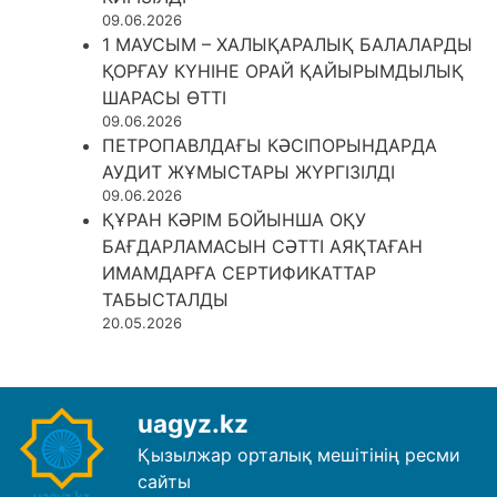
09.06.2026
1 МАУСЫМ – ХАЛЫҚАРАЛЫҚ БАЛАЛАРДЫ
ҚОРҒАУ КҮНІНЕ ОРАЙ ҚАЙЫРЫМДЫЛЫҚ
ШАРАСЫ ӨТТІ
09.06.2026
ПЕТРОПАВЛДАҒЫ КӘСІПОРЫНДАРДА
АУДИТ ЖҰМЫСТАРЫ ЖҮРГІЗІЛДІ
09.06.2026
ҚҰРАН КӘРІМ БОЙЫНША ОҚУ
БАҒДАРЛАМАСЫН СӘТТІ АЯҚТАҒАН
ИМАМДАРҒА СЕРТИФИКАТТАР
ТАБЫСТАЛДЫ
20.05.2026
uagyz.kz
Қызылжар орталық мешітінің ресми
сайты