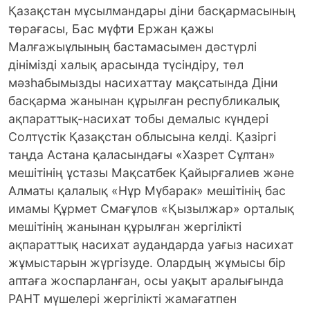
Қазақстан мұсылмандары діни басқармасының
төрағасы, Бас мүфти Ержан қажы
Малғажыұлының бастамасымен дәстүрлі
дінімізді халық арасында түсіндіру, төл
мәзһабымызды насихаттау мақсатында Діни
басқарма жанынан құрылған республикалық
ақпараттық-насихат тобы демалыс күндері
Солтүстік Қазақстан облысына келді.
Қазіргі
таңда Астана қаласындағы «Хазрет Сұлтан»
мешітінің ұстазы Мақсатбек Қайырғалиев және
Алматы қалалық «Нұр Мүбарак» мешітінің бас
имамы Құрмет Смағұлов «Қызылжар» орталық
мешітінің жанынан құрылған жергілікті
ақпараттық насихат аудандарда уағыз насихат
жұмыстарын жүргізуде. Олардың жұмысы бір
аптаға жоспарланған, осы уақыт аралығында
РАНТ мүшелері жергілікті жамағатпен