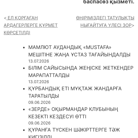
баспасөз қызметі.
ЕЛ ҚОРҒАҒАН
ӨҢІРІМІЗДЕГІ ТАТУЛЫҚТЫ
АРДАГЕРЛЕРГЕ ҚҰРМЕТ
НЫҒАЙТУҒА ҮЛЕСІ ЗОР
КӨРСЕТІЛДІ
МАМЛЮТ АУДАНДЫҚ «MUSTAFA»
МЕШІТІНЕ ЖАҢА ҰСТАЗ ТАҒАЙЫНДАЛДЫ
13.07.2026
БІЛІМ САЙЫСЫНДА ЖЕҢІСКЕ ЖЕТКЕНДЕР
МАРАПАТТАЛДЫ
13.07.2026
ҚҰРБАНДЫҚ ЕТІ МҰҚТАЖ ЖАНДАРҒА
ТАРАТЫЛДЫ
09.06.2026
«ЗЕРДЕ» ОҚЫРМАНДАР КЛУБЫНЫҢ
КЕЗЕКТІ КЕЗДЕСУІ ӨТТІ
09.06.2026
ҚҰРАНҒА ТҮСКЕН ШӘКІРТТЕРГЕ ТӘЖ
КИГІЗІЛДІ