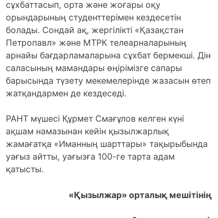
сұхбаттасып, орта және жоғары оқу
орындарының студенттерімен кездесетін
болады. Сондай ақ, жергілікті «Қазақстан
Петропавл» және МТРК телеарналарының
арнайы бағдарламаларына сұхбат бермекші. Дін
саласының мамандары өңірімізге сапары
барысында түзету мекемелерінде жазасын өтеп
жатқандармен де кездеседі.
РАНТ мүшесі Құрмет Смағұлов келген күні
ақшам намазынан кейін қызылжарлық
жамағатқа «Иманның шарттары» тақырыбында
уағыз айтты, уағызға 100-ге тарта адам
қатысты.
«Қызылжар» орталық мешітінің