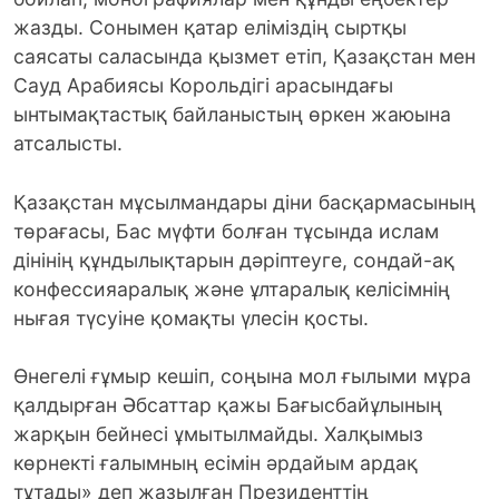
жазды. Сонымен қатар еліміздің сыртқы
саясаты саласында қызмет етіп, Қазақстан мен
Сауд Арабиясы Корольдігі арасындағы
ынтымақтастық байланыстың өркен жаюына
атсалысты.
Қазақстан мұсылмандары діни басқармасының
төрағасы, Бас мүфти болған тұсында ислам
дінінің құндылықтарын дәріптеуге, сондай-ақ
конфессияаралық және ұлтаралық келісімнің
нығая түсуіне қомақты үлесін қосты.
Өнегелі ғұмыр кешіп, соңына мол ғылыми мұра
қалдырған Әбсаттар қажы Бағысбайұлының
жарқын бейнесі ұмытылмайды. Халқымыз
көрнекті ғалымның есімін әрдайым ардақ
тұтады» деп жазылған Президенттің