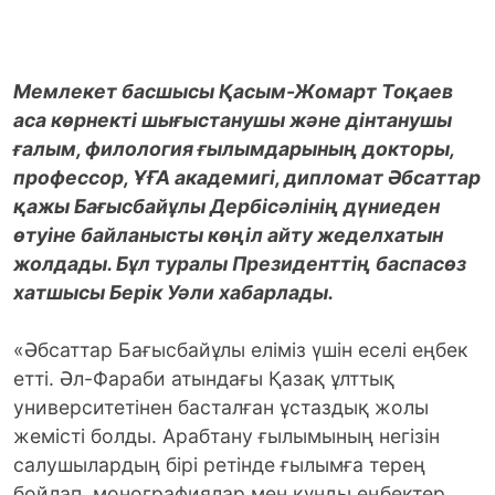
Мемлекет басшысы Қасым-Жомарт Тоқаев
аса көрнекті шығыстанушы және дінтанушы
ғалым, филология ғылымдарының докторы,
профессор, ҰҒА академигі, дипломат Әбсаттар
қажы Бағысбайұлы Дербісәлінің дүниеден
өтуіне байланысты көңіл айту жеделхатын
жолдады. Бұл туралы Президенттің баспасөз
хатшысы Берік Уәли хабарлады.
«Әбсаттар Бағысбайұлы еліміз үшін еселі еңбек
етті. Әл-Фараби атындағы Қазақ ұлттық
университетінен басталған ұстаздық жолы
жемісті болды. Арабтану ғылымының негізін
салушылардың бірі ретінде ғылымға терең
бойлап, монографиялар мен құнды еңбектер