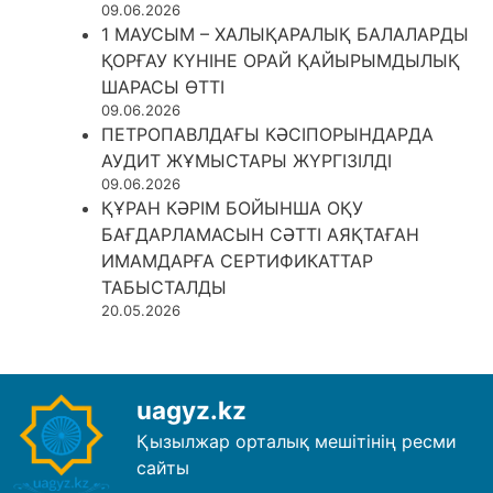
09.06.2026
1 МАУСЫМ – ХАЛЫҚАРАЛЫҚ БАЛАЛАРДЫ
ҚОРҒАУ КҮНІНЕ ОРАЙ ҚАЙЫРЫМДЫЛЫҚ
ШАРАСЫ ӨТТІ
09.06.2026
ПЕТРОПАВЛДАҒЫ КӘСІПОРЫНДАРДА
АУДИТ ЖҰМЫСТАРЫ ЖҮРГІЗІЛДІ
09.06.2026
ҚҰРАН КӘРІМ БОЙЫНША ОҚУ
БАҒДАРЛАМАСЫН СӘТТІ АЯҚТАҒАН
ИМАМДАРҒА СЕРТИФИКАТТАР
ТАБЫСТАЛДЫ
20.05.2026
uagyz.kz
Қызылжар орталық мешітінің ресми
сайты