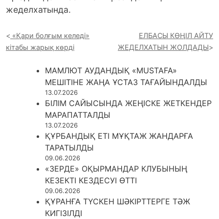
жеделхатында.
«Қари болғым келеді»
ЕЛБАСЫ КӨҢІЛ АЙТУ
кітабы жарық көрді
ЖЕДЕЛХАТЫН ЖОЛДАДЫ
МАМЛЮТ АУДАНДЫҚ «MUSTAFA»
МЕШІТІНЕ ЖАҢА ҰСТАЗ ТАҒАЙЫНДАЛДЫ
13.07.2026
БІЛІМ САЙЫСЫНДА ЖЕҢІСКЕ ЖЕТКЕНДЕР
МАРАПАТТАЛДЫ
13.07.2026
ҚҰРБАНДЫҚ ЕТІ МҰҚТАЖ ЖАНДАРҒА
ТАРАТЫЛДЫ
09.06.2026
«ЗЕРДЕ» ОҚЫРМАНДАР КЛУБЫНЫҢ
КЕЗЕКТІ КЕЗДЕСУІ ӨТТІ
09.06.2026
ҚҰРАНҒА ТҮСКЕН ШӘКІРТТЕРГЕ ТӘЖ
КИГІЗІЛДІ