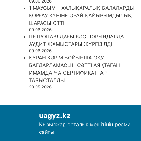
09.06.2026
1 МАУСЫМ – ХАЛЫҚАРАЛЫҚ БАЛАЛАРДЫ
ҚОРҒАУ КҮНІНЕ ОРАЙ ҚАЙЫРЫМДЫЛЫҚ
ШАРАСЫ ӨТТІ
09.06.2026
ПЕТРОПАВЛДАҒЫ КӘСІПОРЫНДАРДА
АУДИТ ЖҰМЫСТАРЫ ЖҮРГІЗІЛДІ
09.06.2026
ҚҰРАН КӘРІМ БОЙЫНША ОҚУ
БАҒДАРЛАМАСЫН СӘТТІ АЯҚТАҒАН
ИМАМДАРҒА СЕРТИФИКАТТАР
ТАБЫСТАЛДЫ
20.05.2026
uagyz.kz
Қызылжар орталық мешітінің ресми
сайты