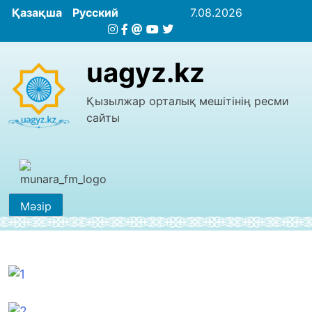
Қазақша
Русский
7.08.2026
uagyz.kz
Қызылжар орталық мешітінің ресми
сайты
Мәзір