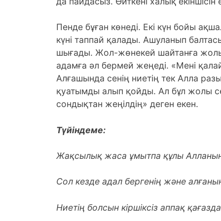
да пайдасыз. Өйткені халық екіншісін е
Пенде бұған көнеді. Екі күн бойы ақ
күні таппай қалады. Ашуланып балтас
шығады. Жол-жөнекей шайтанға жолығ
адамға әл бермей жеңеді. «Мені қалай
Алғашында сенің ниетің тек Алла раз
қуатымды алып қойды. Ал бұл жолы се
сондықтан жеңілдің» деген екен.
Түйіндеме:
Жақсылық жаса ұмытпа құлы Алланы
Сол кезде адал бергенің және алғаны
Ниетің болсын кіршіксіз аппақ қағазда