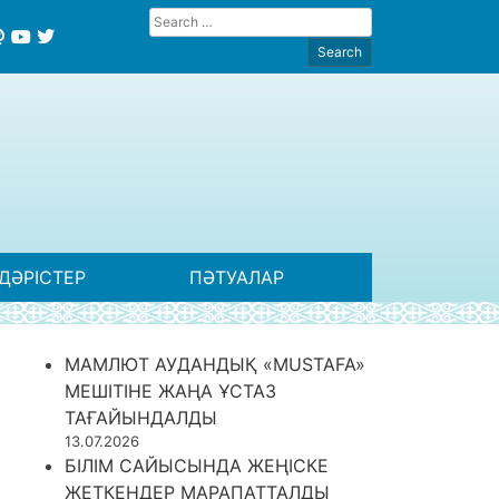
ДӘРІСТЕР
ПӘТУАЛАР
МАМЛЮТ АУДАНДЫҚ «MUSTAFA»
МЕШІТІНЕ ЖАҢА ҰСТАЗ
ТАҒАЙЫНДАЛДЫ
13.07.2026
БІЛІМ САЙЫСЫНДА ЖЕҢІСКЕ
ЖЕТКЕНДЕР МАРАПАТТАЛДЫ