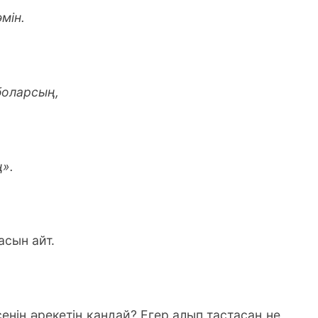
мін.
боларсың,
».
асын айт.
енің әрекетің қандай? Егер алып тастасаң не