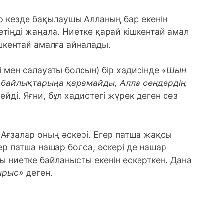
ар кезде бақылаушы Алланың бар екенін
етіңді жаңала. Ниетке қарай кішкентай амал
ішкентай амалға айналады.
 мен салауаты болсын) бір хадисінде
«Шын
, байлықтарыңа қарамайды, Алла сендердің
ейді. Яғни, бұл хадистегі жүрек деген сөз
 Ағзалар оның әскері. Егер патша жақсы
ер патша нашар болса, әскері де нашар
уы ниетке байланысты екенін ескерткен. Дана
 ырыс»
деген.