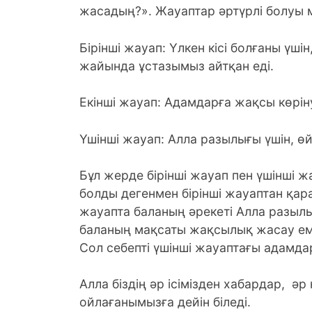
жасадың?». Жауаптар әртүрлі болуы м
Бірінші жауап: Үлкен кісі болғаны үші
жайында ұстазымыз айтқан еді.
Екінші жауап: Адамдарға жақсы көріну
Үшінші жауап: Алла разылығы үшін, өй
Бұл жерде бірінші жауап пен үшінші ж
болды дегенмен бірінші жауаптан қар
жауапта баланың әрекеті Алла разылығ
баланың мақсаты жақсылық жасау еме
Сол себепті үшінші жауаптағы адамд
Алла біздің әр ісімізден хабардар, әр к
ойлағанымызға дейін біледі.