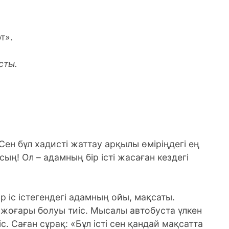
т».
сты.
ен бұл хадисті жаттау арқылы өміріңдегі ең
сың! Ол – адамның бір істі жасаған кездегі
ір іс істегендегі адамның ойы, мақсаты.
оғары болуы тиіс. Мысалы автобуста үлкен
іс. Саған сұрақ: «Бұл істі сен қандай мақсатта