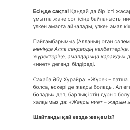
Есіңде сақта!
Қандай да бір істі жас
ұмытпа және сол ісіңе байланысты ни
үлкен амалға айналады, үлкен амал к
Пайғамбарымыз (Алланың оған сәлемі
мәнінде Алла сендердің келбеттеріңе
жүректеріңе, амалдарыңа қарайды»
д
«ниет» дегенді білдіреді.
Сахаба Әбу Хурайра: «Жүрек – патша.
болса, әскері де жақсы болады. Ал ег
болады» деп, барлық істің дұрыс бол
халқымыз да: «
Жақсы ниет – жарым
Шайтанды қай кезде жеңеміз?