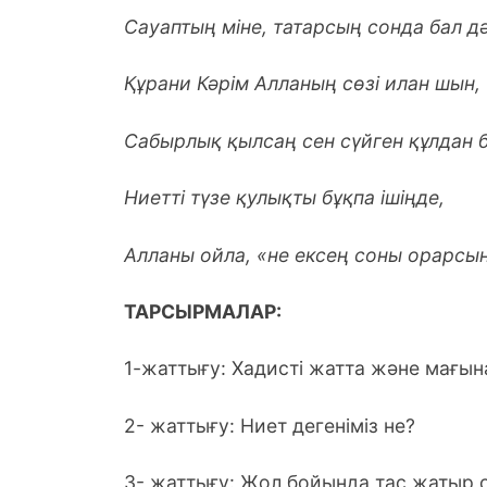
Сауаптың міне, татарсың сонда бал дә
Құрани Кәрім Алланың сөзі илан шын,
Сабырлық қылсаң сен сүйген құлдан 
Ниетті түзе қулықты бұқпа ішіңде,
Алланы ойла, «не ексең соны орарсың
ТАРСЫРМАЛАР:
1-жаттығу: Хадисті жатта және мағын
2- жаттығу: Ниет дегеніміз не?
3- жаттығу: Жол бойында тас жатыр с