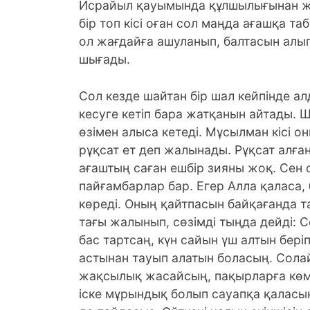
Исрайыл қауымында құлшылығынан жаң
бір топ кісі оған сол маңда ағашқа та
ол жағдайға ашуланып, балтасын алып
шығады.
Сол кезде шайтан бір шал кейпінде а
кесуге кетіп бара жатқанын айтады. 
өзімен алыса кетеді. Мұсылман кісі о
рұқсат ет деп жалынады. Рұқсат алған 
ағаштың саған ешбір зияны жоқ. Сен
пайғамбарлар бар. Егер Алла қаласа, б
көреді. Оның қайтпасын байқағанда т
тағы жалынып, сөзімді тыңда дейді: С
бас тартсаң, күн сайын үш алтын бер
астынан тауып алатын боласың. Солай
жақсылық жасайсың, пақырларға көме
іске мұрындық болып сауапқа қаласың.