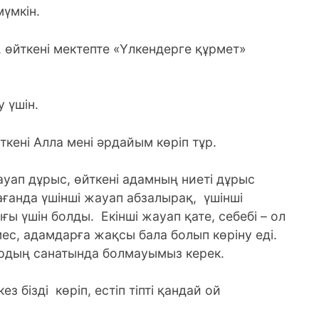
үмкін.
н, өйткені мектепте «Үлкендерге құрмет»
 үшін.
ткені Алла мені әрдайым көріп тұр.
ауап дұрыс, өйткені адамның ниеті дұрыс
ағанда үшінші жауап абзалырақ, үшінші
ы үшін болды. Екінші жауап қате, себебі – ол
с, адамдарға жақсы бала болып көріну еді.
ардың санатында болмауымыз керек.
ез бізді көріп, естіп тіпті қандай ой