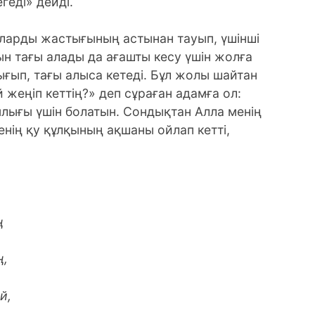
геді» дейді.
шаларды жастығының астынан тауып, үшінші
ын тағы алады да ағашты кесу үшін жолға
ып, тағы алыса кетеді. Бұл жолы шайтан
 жеңіп кеттің?» деп сұраған адамға ол:
ылығы үшін болатын. Сондықтан Алла менің
нің қу құлқының ақшаны ойлап кетті,
ң
ң,
й,