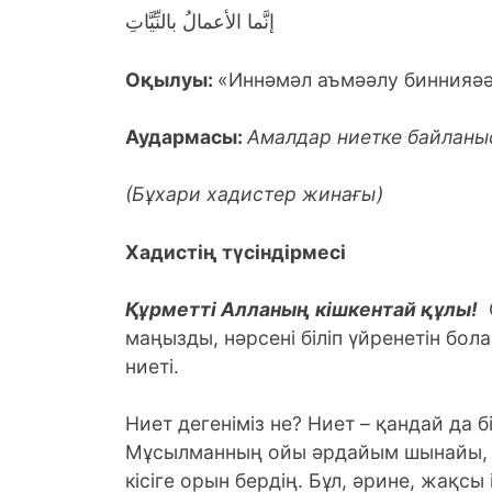
إنَّما الأعمالُ بالنِّيَّاتِ
Оқылуы:
«Иннәмәл аъмәәлу биннияәә
Аудармасы:
Амалдар ниетке байланы
(Бұхари хадистер жинағы)
Хадистің түсіндірмесі
Құрметті Алланың кішкентай құлы!
С
маңызды, нәрсені біліп үйренетін бола
ниеті.
Ниет дегеніміз не? Ниет – қандай да б
Мұсылманның ойы әрдайым шынайы, ж
кісіге орын бердің. Бұл, әрине, жақсы 