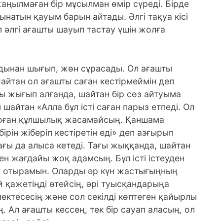
ылмаған бір мұсылман өмір сүреді. Бірде
бынатын қауым барын айтады. Әлгі тақуа кісі
 әлгі ағашты шауып тастау үшін жолға
лдынан шығып, жөн сұрасады. Ол ағашты
Шайтан ол ағашты саған кестірмеймін деп
ны жығып алғанда, шайтан бір сөз айтуыма
шайтан «Алла бұл істі саған парыз етпеді. Ол
 оған құлшылық жасамайсың. Қаншама
ірін жіберіп кестіретін еді» деп азғырып
ағы да алыса кетеді. Тағы жыққанда, шайтан
ен жағдайы жоқ адамсың. Бұл істі істеуден
іп отырамын. Оларды әр күн жастығыңның
 қажетіңді өтейсің, әрі туысқандарыңа
ктесесің және сол секілді көптеген қайырлы
 Ал ағашты кессең, тек бір сауап аласың, ол