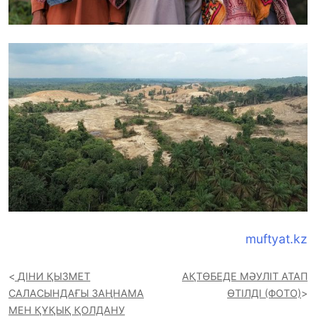
muftyat.kz
ДІНИ ҚЫЗМЕТ
АҚТӨБЕДЕ МӘУЛІТ АТАП
САЛАСЫНДАҒЫ ЗАҢНАМА
ӨТІЛДІ (ФОТО)
МЕН ҚҰҚЫҚ ҚОЛДАНУ