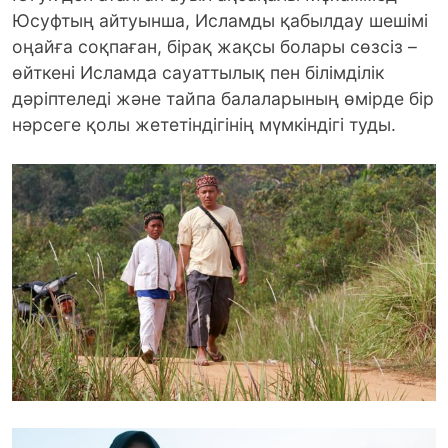
Юсуфтың айтуынша, Исламды қабылдау шешімі
оңайға соқпаған, бірақ жақсы болары сөзсіз –
өйткені Исламда сауаттылық пен білімділік
дәріптеледі және тайпа балаларының өмірде бір
нәрсеге қолы жететіндігінің мүмкіндігі туды.