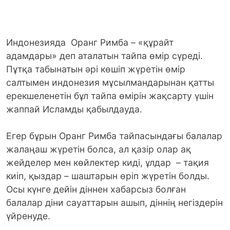
Индонезияда Оранг Римба – «құрайт
адамдары» деп аталатын тайпа өмір сүреді.
Пұтқа табынатын әрі көшіп жүретін өмір
салтымен индонезия мұсылмандарынан қатты
ерекшеленетін бұл тайпа өмірін жақсарту үшін
жаппай Исламды қабылдауда.
Егер бұрын Оранг Римба тайпасындағы балалар
жалаңаш жүретін болса, ал қазір олар ақ
жейделер мен көйлектер киді, ұлдар – тақия
киіп, қыздар – шаштарын өріп жүретін болды.
Осы күнге дейін діннен хабарсыз болған
балалар діни сауаттарын ашып, діннің негіздерін
үйренуде.