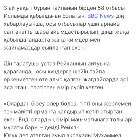
3 ай уақыт бұрын тайпаның бірден 58 отбасы
Исламды қабылдаған болатын.
BBC News
-дің
хабарлауынша, осы отбасылар үшін арнайы
салтанатты шара ұйымдастырылып, дінді жаңа
қабылдағандарға жаңа киімдер мен
жайнамаздар сыйланған екен.
Дін таратушы ұстаз Рейханның айтуына
қарағанда, осы күндерге шейін тайпа
өркениеттен өте алыс қалған жағдайларда әрі
аса оғаш тәртіппен өмір сүріп келген.
«Олардан біреу өлер болса, тіпті оны жерлемей,
тек мәйітті орманға қалдырып кетіп отырған
екен. Енді олардың өмірі мән-мағынаға толы әрі
мұраты бар», – дейді Рейхан.
Югук деп аталған ауыл ақсақалы Мұхаммед