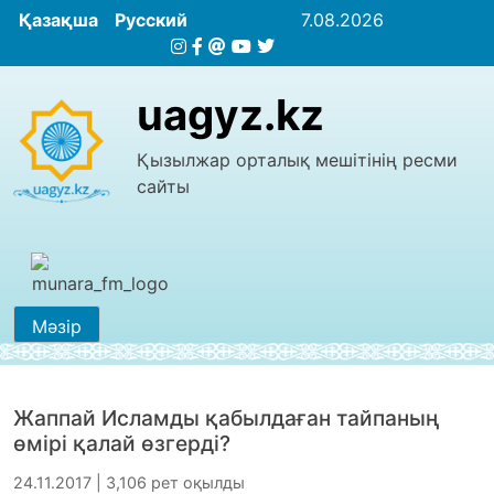
Қазақша
Русский
7.08.2026
uagyz.kz
Қызылжар орталық мешітінің ресми
сайты
Мәзір
Жаппай Исламды қабылдаған тайпаның
өмірі қалай өзгерді?
24.11.2017 | 3,106 рет оқылды