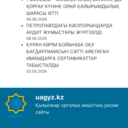
ҚОРҒАУ КҮНІНЕ ОРАЙ ҚАЙЫРЫМДЫЛЫҚ
ШАРАСЫ ӨТТІ
09.06.2026
ПЕТРОПАВЛДАҒЫ КӘСІПОРЫНДАРДА
АУДИТ ЖҰМЫСТАРЫ ЖҮРГІЗІЛДІ
09.06.2026
ҚҰРАН КӘРІМ БОЙЫНША ОҚУ
БАҒДАРЛАМАСЫН СӘТТІ АЯҚТАҒАН
ИМАМДАРҒА СЕРТИФИКАТТАР
ТАБЫСТАЛДЫ
20.05.2026
uagyz.kz
Қызылжар орталық мешітінің ресми
сайты