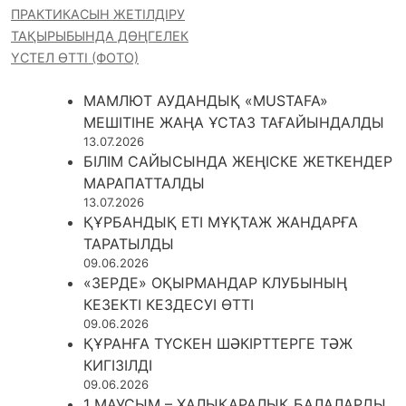
ПРАКТИКАСЫН ЖЕТІЛДІРУ
ТАҚЫРЫБЫНДА ДӨҢГЕЛЕК
ҮСТЕЛ ӨТТІ (ФОТО)
МАМЛЮТ АУДАНДЫҚ «MUSTAFA»
МЕШІТІНЕ ЖАҢА ҰСТАЗ ТАҒАЙЫНДАЛДЫ
13.07.2026
БІЛІМ САЙЫСЫНДА ЖЕҢІСКЕ ЖЕТКЕНДЕР
МАРАПАТТАЛДЫ
13.07.2026
ҚҰРБАНДЫҚ ЕТІ МҰҚТАЖ ЖАНДАРҒА
ТАРАТЫЛДЫ
09.06.2026
«ЗЕРДЕ» ОҚЫРМАНДАР КЛУБЫНЫҢ
КЕЗЕКТІ КЕЗДЕСУІ ӨТТІ
09.06.2026
ҚҰРАНҒА ТҮСКЕН ШӘКІРТТЕРГЕ ТӘЖ
КИГІЗІЛДІ
09.06.2026
1 МАУСЫМ – ХАЛЫҚАРАЛЫҚ БАЛАЛАРДЫ