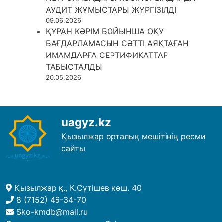
АУДИТ ЖҰМЫСТАРЫ ЖҮРГІЗІЛДІ
09.06.2026
ҚҰРАН КӘРІМ БОЙЫНША ОҚУ
БАҒДАРЛАМАСЫН СӘТТІ АЯҚТАҒАН
ИМАМДАРҒА СЕРТИФИКАТТАР
ТАБЫСТАЛДЫ
20.05.2026
uagyz.kz
Қызылжар орталық мешітінің ресми
сайты
Қызылжар қ., К.Сүтішев көш. 40
8 (7152) 46-34-70
Sko-kmdb@mail.ru