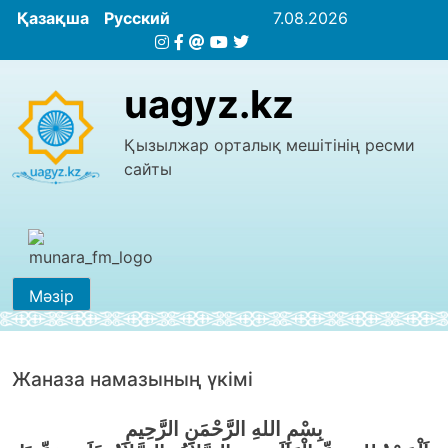
Қазақша
Русский
7.08.2026
uagyz.kz
Қызылжар орталық мешітінің ресми
сайты
Мәзір
Жаназа намазының үкiмi
بِسْمِ اللهِ الرَّحْمَنِ الرَّحِيمِ