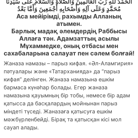
اَلْحَمْدُ للهِ رَبِّ الْعَالَمِينَ وَالصَّلاَةُ وَالسَّلاَمُ عَلَى سَيِّدِنَا
مُحَمَّدٍ وَعَلَى آلِهِ وَأَصْحَابِهِ أَجْمَعِينَ وَأَمَّا بَعْدُ
Аса мейірімді, рахымды Алланың
атымен.
Барлық мадақ әлемдердің Раббысы
Аллаға тән. Адамзаттың асылы
Мұхаммедке, оның отбасы мен
сахабаларына салауат пен сәлем болғай!
Жаназа намазы – парыз кифая. «Әл-Аламгирия»
пәтуалары және «Татарханияда» да “парыз
кифая” делінген. Жаназа намазына ешкім
бармаса күнәһар болады. Егер жаназа
намазына қауымның бiр тобы, немесе бір адам
қатысса да басқалардың мойнынан парыз
міндеті түседi. Жаназаға қатысуға ешкім
мәжбүрленбейді. Бірақ та қатысқан кісі мол
сауап алады.