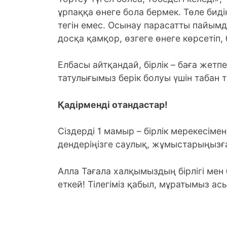
ұрпаққа өнеге бола бермек. Төле бидің:
тегін емес. Осынау парасатты пайым
досқа қамқор, өзгеге өнеге көрсетіп, бі
Елбасы айтқандай, бірлік – баға жетп
татулығымыз берік болуы үшін табан т
Қадірменді отандастар!
Сіздерді 1 мамыр – бірлік мерекесім
дендеріңізге саулық, жұмыстарыңызға
Алла Тағала халқымыздың бірлігі мен 
еткей! Тілегіміз қабыл, мұратымыз ас