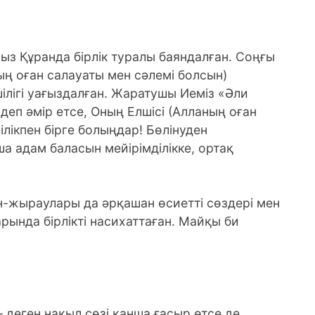
ымыз Құранда бірлік туралы баяндалған. Соңғы
 оған салауаты мен сәлемі болсын)
лігі уағыздалған.
Жаратушы Иеміз «Әли
деп әмір етсе, Оның Елшісі (Алланың оған
лікпен бірге болыңдар! Бөлінуден
а адам баласын мейірімділікке, ортақ
-жыраулары да әрқашан өсиетті сөздері мен
ында бірлікті насихаттаған. Майқы би
 – деген нақыл сөзі қанша ғасыр өтсе де