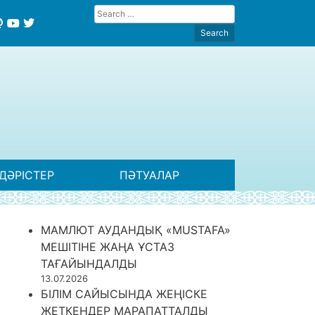
ДӘРІСТЕР
ПӘТУАЛАР
МАМЛЮТ АУДАНДЫҚ «MUSTAFA»
МЕШІТІНЕ ЖАҢА ҰСТАЗ
ТАҒАЙЫНДАЛДЫ
13.07.2026
БІЛІМ САЙЫСЫНДА ЖЕҢІСКЕ
ЖЕТКЕНДЕР МАРАПАТТАЛДЫ