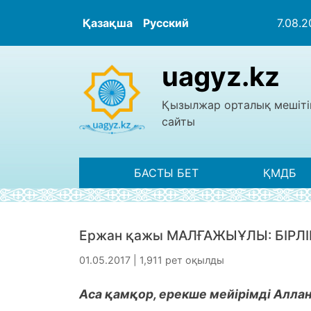
Қазақша
Русский
7.08.
uagyz.kz
Қызылжар орталық мешіті
сайты
БАСТЫ БЕТ
ҚМДБ
Ержан қажы МАЛҒАЖЫҰЛЫ: БІРЛІ
01.05.2017 | 1,911 рет оқылды
Аса қамқор, ерекше мейірімді Алла