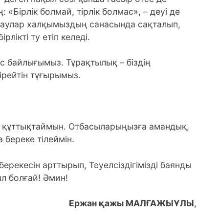
 «Бірлік болмай, тірлік болмас», – деуі де
даулар халқымыздың санасында сақталып,
рлікті ту етіп келеді.
ес байлығымыз. Тұрақтылық – біздің
ірейтін тұғырымыз.
ен құттықтаймын. Отбасыларыңызға амандық,
 береке тілеймін.
берекесін арттырып, Тәуелсіздігімізді баянды
ыл болғай! Әмин!
Ержан қажы МАЛҒАЖЫҰЛЫ
,