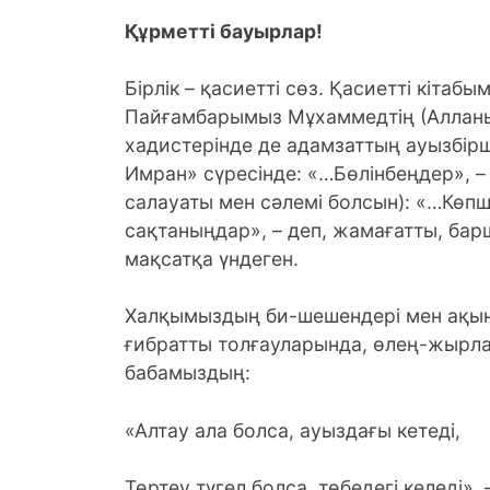
Құрметті бауырлар!
Бірлік – қасиетті сөз. Қасиетті кітаб
Пайғамбарымыз Мұхаммедтің (Алланың
хадистерінде де адамзаттың ауызбірші
Имран» сүресінде: «…Бөлінбеңдер», – 
салауаты мен сәлемі болсын): «…Көпші
сақтаныңдар», – деп, жамағатты, барш
мақсатқа үндеген.
Халқымыздың би-шешендері мен ақын
ғибратты толғауларында, өлең-жырлар
бабамыздың:
«Алтау ала болса, ауыздағы кетеді,
Төртеу түгел болса, төбедегі келеді»,