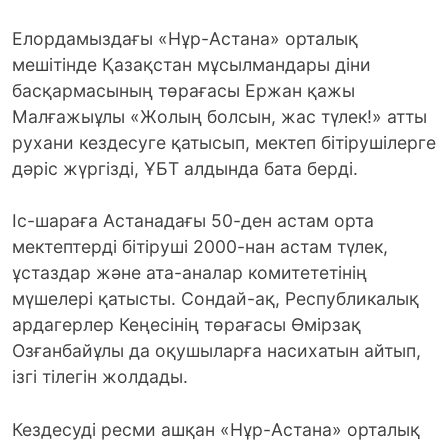
Елордамыздағы «Нұр-Астана» орталық
мешітінде Қазақстан мұсылмандары діни
басқармасының төрағасы Ержан қажы
Малғажыұлы «Жолың болсын, жас түлек!» атты
рухани кездесуге қатысып, мектеп бітірушілерге
дәріс жүргізді, ҰБТ алдында бата берді.
Іс-шараға Астанадағы 50-ден астам орта
мектептерді бітіруші 2000-нан астам түлек,
ұстаздар және ата-аналар комитететінің
мүшелері қатысты. Сондай-ақ, Республикалық
ардагерлер Кеңесінің төрағасы Өмірзақ
Озғанбайұлы да оқушыларға насихатын айтып,
ізгі тілегін жолдады.
Кездесуді ресми ашқан «Нұр-Астана» орталық