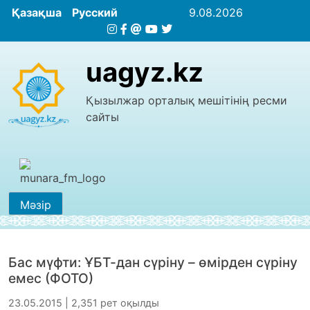
Қазақша
Русский
9.08.2026
uagyz.kz
Қызылжар орталық мешітінің ресми
сайты
Мәзір
Бас мүфти: ҰБТ-дан сүріну – өмірден сүріну
емес (ФОТО)
23.05.2015 | 2,351 рет оқылды