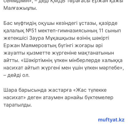
сенімдімін», – деді ҚМДБ төрағасы Ержан қажы
Малғажыұлы.
Бас мүфтидің оқушы кезіндегі ұстазы, қазірде
қалалық №51 мектеп-гимназиясының 11 сынып
жетекшісі Заура Мұқашқызы өзінің шәкірті
Ержан Маямеровтың бүгінгі жоғары әрі
жауапты қызметте жүргеніне мақтанатынын
айтты. «Шәкіртімнің үлкен мінберлерде халыққа
насихат айтып жүргені мен үшін үлкен мәртебе»,
– дейді ол.
Шара барысында жастарға «Жас түлекке
насихат» деген атаумен арнайы бүктемелер
таратылды.
muftyat.kz