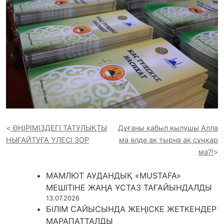
ӨҢІРІМІЗДЕГІ ТАТУЛЫҚТЫ
Дұғаны қабыл қылушы Алла
НЫҒАЙТУҒА ҮЛЕСІ ЗОР
ма әлде ақ тырна ақ сұңқар
ма?!
МАМЛЮТ АУДАНДЫҚ «MUSTAFA»
МЕШІТІНЕ ЖАҢА ҰСТАЗ ТАҒАЙЫНДАЛДЫ
13.07.2026
БІЛІМ САЙЫСЫНДА ЖЕҢІСКЕ ЖЕТКЕНДЕР
МАРАПАТТАЛДЫ