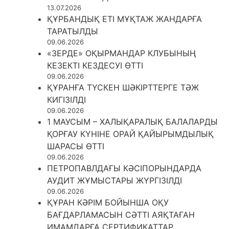
13.07.2026
ҚҰРБАНДЫҚ ЕТІ МҰҚТАЖ ЖАНДАРҒА
ТАРАТЫЛДЫ
09.06.2026
«ЗЕРДЕ» ОҚЫРМАНДАР КЛУБЫНЫҢ
КЕЗЕКТІ КЕЗДЕСУІ ӨТТІ
09.06.2026
ҚҰРАНҒА ТҮСКЕН ШӘКІРТТЕРГЕ ТӘЖ
КИГІЗІЛДІ
09.06.2026
1 МАУСЫМ – ХАЛЫҚАРАЛЫҚ БАЛАЛАРДЫ
ҚОРҒАУ КҮНІНЕ ОРАЙ ҚАЙЫРЫМДЫЛЫҚ
ШАРАСЫ ӨТТІ
09.06.2026
ПЕТРОПАВЛДАҒЫ КӘСІПОРЫНДАРДА
АУДИТ ЖҰМЫСТАРЫ ЖҮРГІЗІЛДІ
09.06.2026
ҚҰРАН КӘРІМ БОЙЫНША ОҚУ
БАҒДАРЛАМАСЫН СӘТТІ АЯҚТАҒАН
ИМАМДАРҒА СЕРТИФИКАТТАР