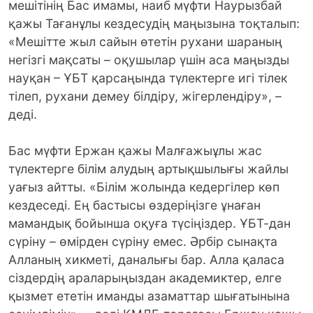
мешітінің Бас имамы, наиб мүфти Наурызбай
қажы Тағанұлы кездесудің маңызына тоқталып:
«Мешітте жыл сайын өтетін рухани шараның
негізгі мақсаты – оқушылар үшін аса маңызды
науқан – ҰБТ қарсаңында түлектерге игі тілек
тілеп, рухани демеу білдіру, жігерлендіру», –
деді.
Бас мүфти Ержан қажы Малғажыұлы жас
түлектерге білім алудың артықшылығы жайлы
уағыз айтты. «Білім жолында кедергілер көп
кездеседі. Ең бастысы өздеріңізге ұнаған
мамандық бойынша оқуға түсіңіздер. ҰБТ-дан
сүріну – өмірден сүріну емес. Әрбір сынақта
Алланың хикметі, даналығы бар. Алла қаласа
сіздердің араларыңыздан академиктер, елге
қызмет ететін иманды азаматтар шығатынына