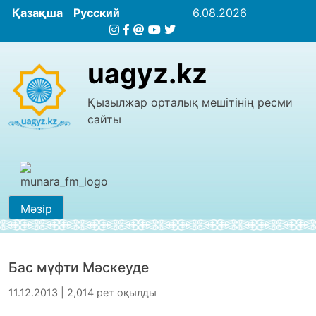
Қазақша
Русский
6.08.2026
uagyz.kz
Қызылжар орталық мешітінің ресми
сайты
Мәзір
Бас мүфти Мәскеуде
11.12.2013 | 2,014 рет оқылды