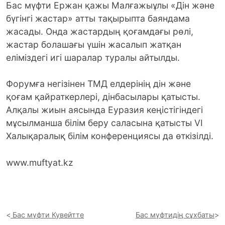
Бас мүфти Ержан қажы Малғажыұлы «Дін және
бүгінгі жастар» атты тақырыпта баяндама
жасады. Онда жастардың қоғамдағы рөлі,
жастар болашағы үшін жасалып жатқан
еліміздегі игі шаралар туралы айтылды.
Форумға негізінен ТМД елдерінің дін және
қоғам қайраткерлері, дінбасылары қатысты.
Алқалы жиын аясында Еуразия кеңістігіндегі
мұсылманша білім беру саласына қатысты VI
Халықаралық білім конференциясы да өткізілді.
www.muftyat.kz
Бас мүфти Кувейтте
Бас мүфтидің сұхбаты