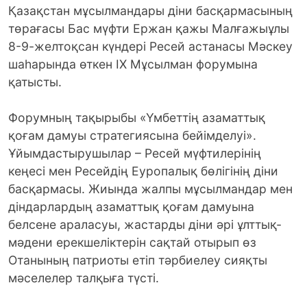
Қазақстан мұсылмандары діни басқармасының
төрағасы Бас мүфти Ержан қажы Малғажыұлы
8-9-желтоқсан күндері Ресей астанасы Мәскеу
шаһарында өткен ІХ Мұсылман форумына
қатысты.
Форумның тақырыбы «Үмбеттің азаматтық
қоғам дамуы стратегиясына бейімделуі».
Ұйымдастырушылар – Ресей мүфтилерінің
кеңесі мен Ресейдің Еуропалық бөлігінің діни
басқармасы. Жиында жалпы мұсылмандар мен
діндарлардың азаматтық қоғам дамуына
белсене араласуы, жастарды діни әрі ұлттық-
мәдени ерекшеліктерін сақтай отырып өз
Отанының патриоты етіп тәрбиелеу сияқты
мәселелер талқыға түсті.