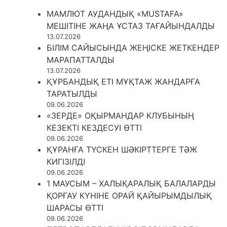
МАМЛЮТ АУДАНДЫҚ «MUSTAFA»
МЕШІТІНЕ ЖАҢА ҰСТАЗ ТАҒАЙЫНДАЛДЫ
13.07.2026
БІЛІМ САЙЫСЫНДА ЖЕҢІСКЕ ЖЕТКЕНДЕР
МАРАПАТТАЛДЫ
13.07.2026
ҚҰРБАНДЫҚ ЕТІ МҰҚТАЖ ЖАНДАРҒА
ТАРАТЫЛДЫ
09.06.2026
«ЗЕРДЕ» ОҚЫРМАНДАР КЛУБЫНЫҢ
КЕЗЕКТІ КЕЗДЕСУІ ӨТТІ
09.06.2026
ҚҰРАНҒА ТҮСКЕН ШӘКІРТТЕРГЕ ТӘЖ
КИГІЗІЛДІ
09.06.2026
1 МАУСЫМ – ХАЛЫҚАРАЛЫҚ БАЛАЛАРДЫ
ҚОРҒАУ КҮНІНЕ ОРАЙ ҚАЙЫРЫМДЫЛЫҚ
ШАРАСЫ ӨТТІ
09.06.2026