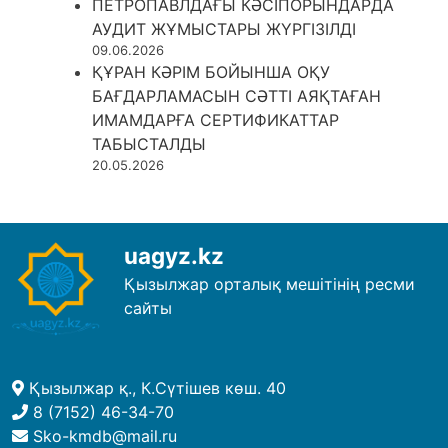
ПЕТРОПАВЛДАҒЫ КӘСІПОРЫНДАРДА
АУДИТ ЖҰМЫСТАРЫ ЖҮРГІЗІЛДІ
09.06.2026
ҚҰРАН КӘРІМ БОЙЫНША ОҚУ
БАҒДАРЛАМАСЫН СӘТТІ АЯҚТАҒАН
ИМАМДАРҒА СЕРТИФИКАТТАР
ТАБЫСТАЛДЫ
20.05.2026
uagyz.kz
Қызылжар орталық мешітінің ресми
сайты
Қызылжар қ., К.Сүтішев көш. 40
8 (7152) 46-34-70
Sko-kmdb@mail.ru