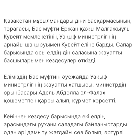
Қазақстан мұсылмандары діни басқармасының
төрағасы, Бас мүфти Ержан қажы Малғажыұлы
Кувейт мемлекетінің Уақыф министрлігінің
арнайы шақыруымен Кувейт еліне барды. Сапар
барысында осы елдің дін саласына жауапты
басшыларымен кездесулер өткізді.
Еліміздің Бас мүфтиін әуежайда Уақыф
министрлігінің жауапты хатшысы, министрдің
орынбасары Адель Абдолла әл-Фалах
қошеметпен қарсы алып, құрмет көрсетті.
Кейіннен кездесу барысында екі елдің
арасындағы рухани саладағы байланыстарды
одан әрі дамыту жағдайы сөз болып, әртүрлі