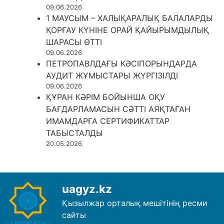
09.06.2026
1 МАУСЫМ – ХАЛЫҚАРАЛЫҚ БАЛАЛАРДЫ
ҚОРҒАУ КҮНІНЕ ОРАЙ ҚАЙЫРЫМДЫЛЫҚ
ШАРАСЫ ӨТТІ
09.06.2026
ПЕТРОПАВЛДАҒЫ КӘСІПОРЫНДАРДА
АУДИТ ЖҰМЫСТАРЫ ЖҮРГІЗІЛДІ
09.06.2026
ҚҰРАН КӘРІМ БОЙЫНША ОҚУ
БАҒДАРЛАМАСЫН СӘТТІ АЯҚТАҒАН
ИМАМДАРҒА СЕРТИФИКАТТАР
ТАБЫСТАЛДЫ
20.05.2026
uagyz.kz
Қызылжар орталық мешітінің ресми
сайты