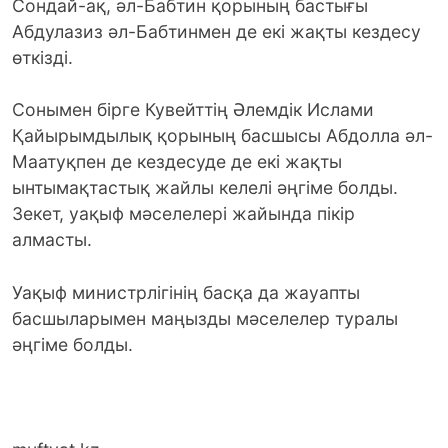
Сондай-ақ, әл-Бабтин қорының бастығы
Абдулазиз әл-Бабтинмен де екі жақты кездесу
өткізді.
Сонымен бірге Кувейттің Әлемдік Ислами
Қайырымдылық қорының басшысы Абдолла әл-
Маатуқпен де кездесуде де екі жақты
ынтымақтастық жайлы келелі әңгіме болды.
Зекет, уақыф мәселелері жайында пікір
алмасты.
Уақыф министрлігінің басқа да жауапты
басшыларымен маңызды мәселелер туралы
әңгіме болды.