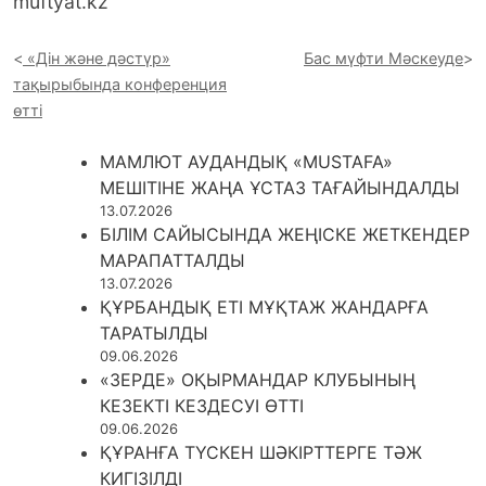
muftyat.kz
«Дін және дәстүр»
Бас мүфти Мәскеуде
тақырыбында конференция
өтті
МАМЛЮТ АУДАНДЫҚ «MUSTAFA»
МЕШІТІНЕ ЖАҢА ҰСТАЗ ТАҒАЙЫНДАЛДЫ
13.07.2026
БІЛІМ САЙЫСЫНДА ЖЕҢІСКЕ ЖЕТКЕНДЕР
МАРАПАТТАЛДЫ
13.07.2026
ҚҰРБАНДЫҚ ЕТІ МҰҚТАЖ ЖАНДАРҒА
ТАРАТЫЛДЫ
09.06.2026
«ЗЕРДЕ» ОҚЫРМАНДАР КЛУБЫНЫҢ
КЕЗЕКТІ КЕЗДЕСУІ ӨТТІ
09.06.2026
ҚҰРАНҒА ТҮСКЕН ШӘКІРТТЕРГЕ ТӘЖ
КИГІЗІЛДІ