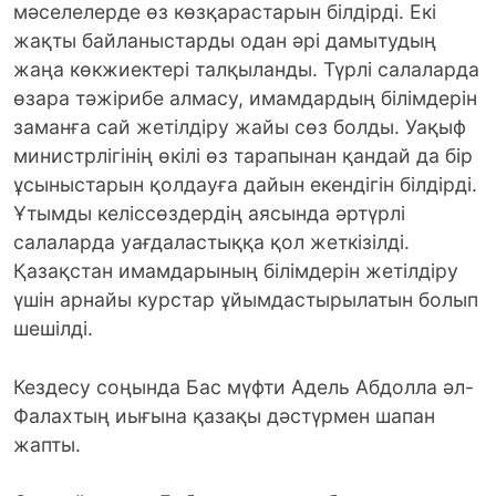
мәселелерде өз көзқарастарын білдірді. Екі
жақты байланыстарды одан әрі дамытудың
жаңа көкжиектері талқыланды. Түрлі салаларда
өзара тәжірибе алмасу, имамдардың білімдерін
заманға сай жетілдіру жайы сөз болды. Уақыф
министрлігінің өкілі өз тарапынан қандай да бір
ұсыныстарын қолдауға дайын екендігін білдірді.
Ұтымды келіссөздердің аясында әртүрлі
салаларда уағдаластыққа қол жеткізілді.
Қазақстан имамдарының білімдерін жетілдіру
үшін арнайы курстар ұйымдастырылатын болып
шешілді.
Кездесу соңында Бас мүфти Адель Абдолла әл-
Фалахтың иығына қазақы дәстүрмен шапан
жапты.