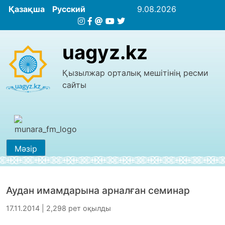
Қазақша
Русский
9.08.2026
uagyz.kz
Қызылжар орталық мешітінің ресми
сайты
Мәзір
Аудан имамдарына арналған семинар
17.11.2014 | 2,298 рет оқылды