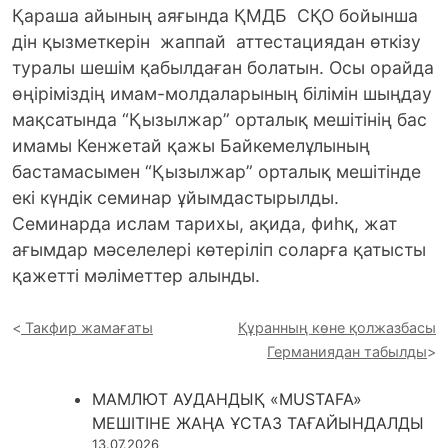
Қараша айының аяғында ҚМДБ СҚО бойынша
дін қызметкерін жаппай
аттестациядан өткізу
туралы шешім қабылдаған болатын. Осы орайда
өңіріміздің имам-молдаларының білімін шыңдау
мақсатында “Қызылжар” орталық мешітінің бас
имамы Кенжетай қажы Байкемелұлының
бастамасымен “Қызылжар” орталық мешітінде
екі күндік семинар ұйымдастырылды.
Семинарда ислам тарихы, ақида, фиһқ, жат
ағымдар мәселелері көтеріліп соларға қатысты
қажетті мәліметтер алынды.
Такфир жамағаты
Құранның көне қолжазбасы
Германиядан табылды
МАМЛЮТ АУДАНДЫҚ «MUSTAFA»
МЕШІТІНЕ ЖАҢА ҰСТАЗ ТАҒАЙЫНДАЛДЫ
13.07.2026