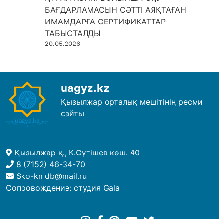
БАҒДАРЛАМАСЫН СӘТТІ АЯҚТАҒАН
ИМАМДАРҒА СЕРТИФИКАТТАР
ТАБЫСТАЛДЫ
20.05.2026
uagyz.kz
Қызылжар орталық мешітінің ресми
сайты
Қызылжар қ., К.Сүтішев көш. 40
8 (7152) 46-34-70
Sko-kmdb@mail.ru
Сопровождение:
студия Gala