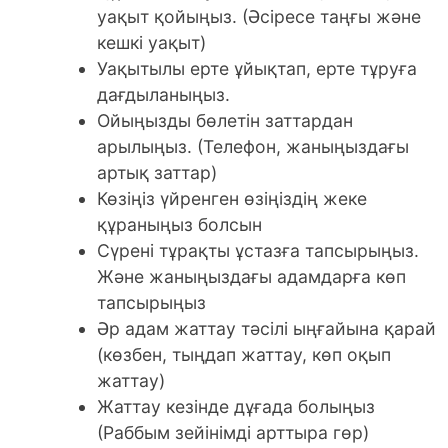
уақыт қойыңыз. (Әсіресе таңғы және
кешкі уақыт)
Уақытылы ерте ұйықтап, ерте тұруға
дағдыланыңыз.
Ойыңызды бөлетін заттардан
арылыңыз. (Телефон, жаныңыздағы
артық заттар)
Көзіңіз үйренген өзіңіздің жеке
құраныңыз болсын
Сүрені тұрақты ұстазға тапсырыңыз.
Және жаныңыздағы адамдарға көп
тапсырыңыз
Әр адам жаттау тәсілі ыңғайына қарай
(көзбен, тыңдап жаттау, көп оқып
жаттау)
Жаттау кезінде дұғада болыңыз
(Раббым зейінімді арттыра гөр)