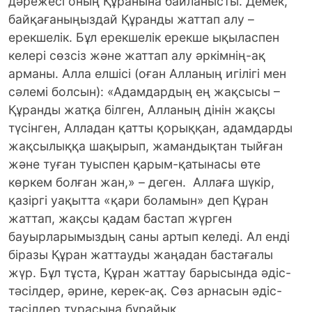
дәрежесі оның Құранына байланысты. Демек,
байқағаныңыздай Құранды жаттап алу –
ерекшелік. Бұл ерекшелік ерекше ықыласпен
келері сөзсіз және жаттап алу әркімнің-ақ
арманы. Алла елшісі (оған Алланың игілігі мен
сәлемі болсын): «Адамдардың ең жақсысы –
Құранды жатқа білген, Алланың дінін жақсы
түсінген, Алладан қатты қорыққан, адамдарды
жақсылыққа шақырып, жамандықтан тыйған
және туған туыспен қарым-қатынасы өте
көркем болған жан,» – деген. Аллаға шүкір,
қазіргі уақытта «қари боламын» деп Құран
жаттап, жақсы қадам бастап жүрген
бауырларымыздың саны артып келеді. Ал енді
біразы Құран жаттауды жаңадан бастағалы
жүр. Бұл тұста, Құран жаттау барысында әдіс-
тәсілдер, әрине, керек-ақ. Сөз арнасын әдіс-
тәсілдер турасына бұрайық.