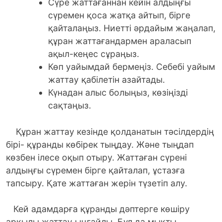
Сүре жаттағаннан кейін алдыңғы
сүремен қоса жатқа айтып, бірге
қайталаңыз. Ниетті әрдайым жаңалап,
құран жаттағандармен араласып
ақыл-кеңес сұраңыз.
Көп уайымдай бермеңіз. Себебі уайым
жаттау қабілетін азайтады.
Күнадан алыс болыңыз, көзіңізді
сақтаңыз.
Құран жаттау кезінде қолданатын тәсілдердің
бірі- құранды көбірек тыңдау. Және тыңдап
көзбен ілесе оқып отыру. Жаттаған сүрені
алдыңғы сүремен бірге қайталап, ұстазға
тапсыру. Қате жаттаған жерін түзетіп алу.
Кей адамдарға құранды дәптерге көшіру
арқылы жаттау ыңғайлы. Бұл да мықты