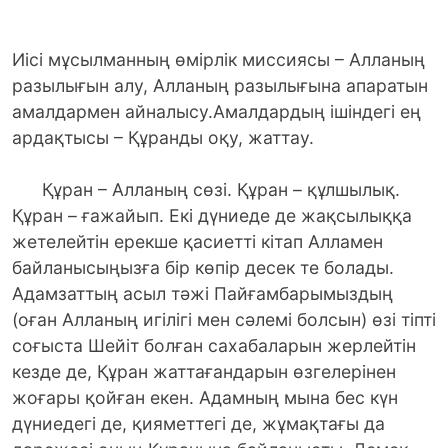
Иісі мұсылманның өмірлік миссиясы – Алланың
разылығын алу, Алланың разылығына апаратын
амалдармен айналысу.Амалдардың ішіндегі ең
ардақтысы – Құранды оқу, жаттау.
Құран – Алланың сөзі. Құран – құлшылық.
Құран – ғажайып. Екі дүниеде де жақсылыққа
жетелейтін ерекше қасиетті кітап Алламен
байланысыңызға бір көпір десек те болады.
Адамзаттың асыл тәжі Пайғамбарымыздың
(оған Алланың игілігі мен сәлемі болсын) өзі тіпті
соғыста Шейіт болған сахабаларын жерлейтін
кезде де, Құран жаттағандарын өзгелерінен
жоғары қойған екен. Адамның мына бес күн
дүниедегі де, қияметтегі де, жұмақтағы да