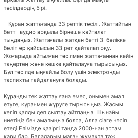
тәсілдердің бірі.
Құран жаттағанда 33 реттік тәсілі. Жаттайтын
бетті аудио арқылы бірнеше қайталап
тыңдаңыз. Жаттағалы жатқан бетті 3 бөлікке
бөліп әр қайсысын 33 рет қайталап оқу.
Жоғарыда айтылған тәсілмен жаттағаннан кейін
таңертең және кешке қайталауға тырысыңыз.
Бұл тәсілде ыңғайлы болу үшін электронды
таспихты пайдалануға болады.
Құранды тек жаттау ғана емес, онымен амал
етуге, құранмен жүруге тырысыңыз. Жасым
келіп қалды деп сылтау айтпаңыз. Шынайы
ниетіңіз бен амалыңыз болса, Алла сізге нәсіп
етеді.Елімізде қазіргі таңда 2000-нан астам
қари бар. Балаларым маған жұмақта тәж