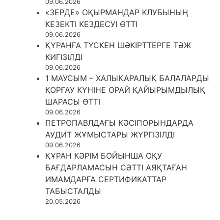
09.06.2026
«ЗЕРДЕ» ОҚЫРМАНДАР КЛУБЫНЫҢ
КЕЗЕКТІ КЕЗДЕСУІ ӨТТІ
09.06.2026
ҚҰРАНҒА ТҮСКЕН ШӘКІРТТЕРГЕ ТӘЖ
КИГІЗІЛДІ
09.06.2026
1 МАУСЫМ – ХАЛЫҚАРАЛЫҚ БАЛАЛАРДЫ
ҚОРҒАУ КҮНІНЕ ОРАЙ ҚАЙЫРЫМДЫЛЫҚ
ШАРАСЫ ӨТТІ
09.06.2026
ПЕТРОПАВЛДАҒЫ КӘСІПОРЫНДАРДА
АУДИТ ЖҰМЫСТАРЫ ЖҮРГІЗІЛДІ
09.06.2026
ҚҰРАН КӘРІМ БОЙЫНША ОҚУ
БАҒДАРЛАМАСЫН СӘТТІ АЯҚТАҒАН
ИМАМДАРҒА СЕРТИФИКАТТАР
ТАБЫСТАЛДЫ
20.05.2026