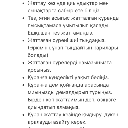
Жаттау кезінде қиындықтар мен
сынақтарға сабыр ете біліңіз
Тез, яғни асығыс жатталған құранды
пысықтамаса ұмытылып қалады.
Ешқашан тез жаттамаңыз.
Жаттаған сүрені жиі тыңдаңыз.
(Әркімнің ұнап тыңдайтын қарилары
болады)
Жаттаған сүрелерді намазыңызға
қосыңыз.
Құранға күнделікті уақыт бөліңіз.
Құранға дем қойғанда арасында
миыңызды демалдырып тұрыңыз.
Бірден көп жаттаймын деп, өзіңізге
қиындатып алмаңыз.
Құран жаттау кезінде қыдыру, дүкен
аралауды азайту керек.