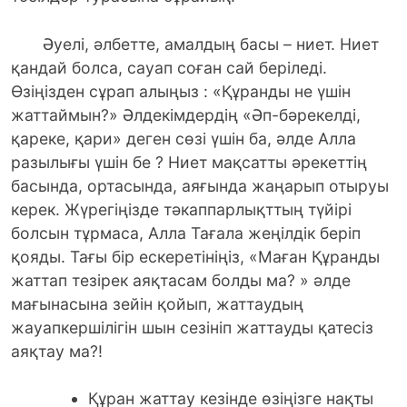
Әуелі, әлбетте, амалдың басы – ниет. Ниет
қандай болса, сауап соған сай беріледі.
Өзіңізден сұрап алыңыз : «Құранды не үшін
жаттаймын?» Әлдекімдердің «Әп-бәрекелді,
қареке, қари» деген сөзі үшін ба, әлде Алла
разылығы үшін бе ? Ниет мақсатты әрекеттің
басында, ортасында, аяғында жаңарып отыруы
керек. Жүрегіңізде тәкаппарлықттың түйірі
болсын тұрмаса, Алла Тағала жеңілдік беріп
қояды. Тағы бір ескеретініңіз, «Маған Құранды
жаттап тезірек аяқтасам болды ма? » әлде
мағынасына зейін қойып, жаттаудың
жауапкершілігін шын сезініп жаттауды қатесіз
аяқтау ма?!
Құран жаттау кезінде өзіңізге нақты