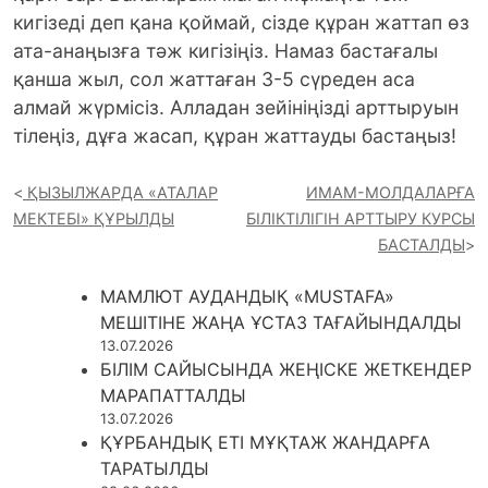
кигізеді деп қана қоймай, сізде құран жаттап өз
ата-анаңызға тәж кигізіңіз. Намаз бастағалы
қанша жыл, сол жаттаған 3-5 сүреден аса
алмай жүрмісіз. Алладан зейініңізді арттыруын
тілеңіз, дұға жасап, құран жаттауды бастаңыз!
ҚЫЗЫЛЖАРДА «АТАЛАР
ИМАМ-МОЛДАЛАРҒА
МЕКТЕБІ» ҚҰРЫЛДЫ
БІЛІКТІЛІГІН АРТТЫРУ КУРСЫ
БАСТАЛДЫ
МАМЛЮТ АУДАНДЫҚ «MUSTAFA»
МЕШІТІНЕ ЖАҢА ҰСТАЗ ТАҒАЙЫНДАЛДЫ
13.07.2026
БІЛІМ САЙЫСЫНДА ЖЕҢІСКЕ ЖЕТКЕНДЕР
МАРАПАТТАЛДЫ
13.07.2026
ҚҰРБАНДЫҚ ЕТІ МҰҚТАЖ ЖАНДАРҒА
ТАРАТЫЛДЫ