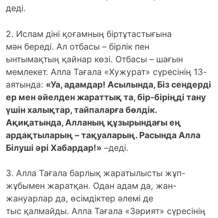
деді.
2. Ислам діні қоғамның біртұтастығына
мән береді. Ал отбасы – бірлік пен
ынтымақтың қайнар көзі. Отбасы – шағын
мемлекет. Алла Тағала «Хужурат» сүресінің 13-
аятында:
«Уа, адамдар! Асылында, Біз сендерді
ер мен әйелден жараттық та, бір-біріңді тану
үшін халықтар, тайпаларға бөлдік.
Ақиқатында, Алланың құзырындағы ең
ардақтыларың – тақуаларың. Расында Алла
Білуші әрі Хабардар!»
–деді.
3. Алла Тағала барлық жаратылысты жұп-
жұбымен жаратқан. Одан адам да, жан-
жануарлар да, өсімдіктер әлемі де
тыс қалмайды. Алла Тағала «Зәрият» сүресінің