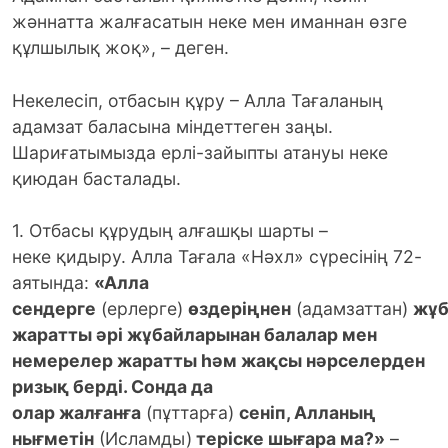
жәннатта жалғасатын неке мен иманнан өзге
құлшылық жоқ», – деген.
Некелесіп, отбасын құру – Алла Тағаланың
адамзат баласына міндеттеген заңы.
Шариғатымызда ерлі-зайыпты атануы неке
қиюдан басталады.
1. Отбасы құрудың алғашқы шарты –
неке қидыру. Алла Тағала «Нәхл» сүресінің 72-
аятында:
«Алла
сендерге
(ерлерге)
өздеріңнен
(адамзаттан)
жұб
жаратты әрі жұбайларынан балалар мен
немерелер жаратты һәм жақсы нәрселерден
ризық берді. Сонда да
олар жалғанға
(пұттарға)
сеніп, Алланың
нығметін
(Исламды)
теріске шығара ма?»
–