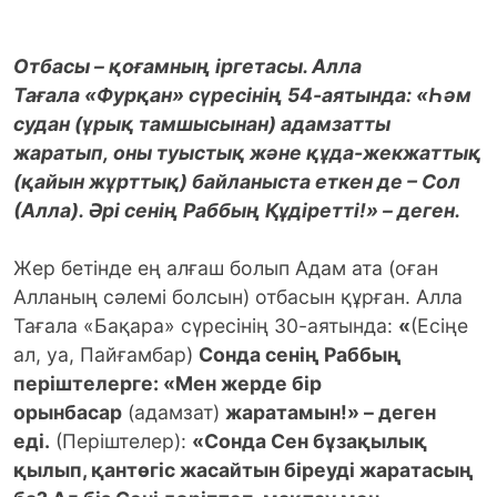
Отбасы – қоғамның іргетасы. Алла
Тағала «Фурқан» сүресінің 54-аятында: «Һәм
судан (ұрық тамшысынан) адамзатты
жаратып, оны туыстық және құда-жекжаттық
(қайын жұрттық) байланыста еткен де – Сол
(Алла). Әрі сенің Раббың Құдіретті!» – деген.
Жер бетінде ең алғаш болып Адам ата (оған
Алланың сәлемі болсын) отбасын құрған. Алла
Тағала «Бақара» сүресінің 30-аятында:
«
(Есіңе
ал, уа, Пайғамбар)
Сонда сенің Раббың
періштелерге: «Мен жерде бір
орынбасар
(адамзат)
жаратамын!» – деген
еді.
(Періштелер):
«Сонда Сен бұзақылық
қылып, қантөгіс жасайтын біреуді жаратасың