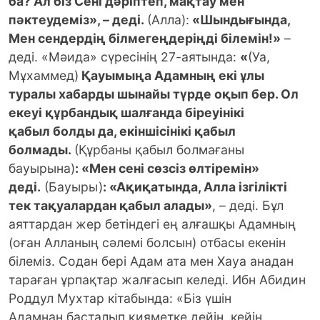
ба? Ал біз Сені дәріптеп, мақтау мен
пәктеудеміз», – деді.
(Алла):
«Шындығында,
Мен сендердің білмегеңдеріңді білемін!»
–
деді. «Мәида» сүресінің 27-аятында:
«
(Уа,
Мұхаммед)
Қауымыңа Адамның екі ұлы
туралы хабарды шынайы түрде оқып бер. Ол
екеуі құрбандық шалғанда біреуінікі
қабыл болды да, екіншісінікі қабыл
болмады.
(Құрбаны қабыл болмағаны
бауырына)
: «Мен сені сөзсіз өлтіремін»
деді.
(Бауыры)
: «Ақиқатында, Алла ізгілікті
тек тақуалардан қабыл алады»
, – деді. Бұл
аяттардан жер бетіндегі ең алғашқы Адамның
(оған Алланың сәлемі болсын) отбасы екенін
білеміз. Содан бері Адам ата мен Хауа анадан
тараған ұрпақтар жалғасып келеді. Ибн Абидин
Роддул Мухтар кітабында: «Біз үшін
Адамнан басталып қияметке дейін, кейін