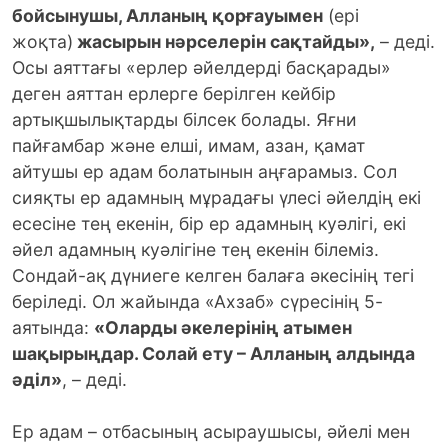
бойсынушы, Алланың қорғауымен
(ері
жоқта)
жасырын нәрселерін сақтайды»,
– деді.
Осы аяттағы «ерлер әйелдерді басқарады»
деген аяттан ерлерге берілген кейбір
артықшылықтарды білсек болады. Яғни
пайғамбар және елші, имам, азан, қамат
айтушы ер адам болатынын аңғарамыз. Сол
сияқты ер адамның мұрадағы үлесі әйелдің екі
есесіне тең екенін, бір ер адамның куәлігі, екі
әйел адамның куәлігіне тең екенін білеміз.
Сондай-ақ дүниеге келген балаға әкесінің тегі
беріледі. Ол жайында «Ахзаб» сүресінің 5-
аятында:
«Оларды әкелерінің атымен
шақырыңдар. Солай ету – Алланың алдында
әділ»
, – деді.
Ер адам – отбасының асыраушысы, әйелі мен