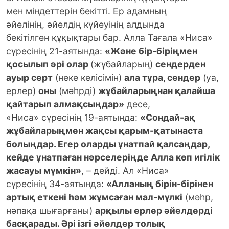
мен міндеттерін бекітті. Ер адамның
әйелінің, әйелдің күйеуінің алдында
бекітілген құқықтары бар. Алла Тағала «Ниса»
сүресінің 21-аятында:
«Және бір-біріңмен
қосылып әрі олар
(жұбайларың)
сендерден
ауыр серт
(неке келісімін)
ала тұра, сендер
(уа,
ерлер)
оны
(мәһрді)
жұбайларыңнан қалайша
қайтарып алмақсыңдар»
десе,
«Ниса» сүресінің 19-аятында:
«Сондай-ақ
жұбайларыңмен жақсы қарым-қатынаста
болыңдар. Егер оларды ұнатпай қалсаңдар,
кейде ұнатпаған нәрселеріңде Алла көп игілік
жасауы мүмкін»
, – дейді. Ал «Ниса»
сүресінің 34-аятында:
«Алланың бірін-бірінен
артық еткені һәм жұмсаған мал-мүлкі
(мәһр,
нәпақа шығарғаны)
арқылы ерлер әйелдерді
басқарады. Әрі ізгі әйелдер толық