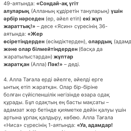
49-аятында:
«Сондай-ақ үгіт
алуларың
(Алланың құдіретін тануларың)
үшін
әрбір нәрседен
(ер, әйел етіп)
екі жұп
жараттық!»
– десе «Ясин» сүресінің 36-
аятында:
«Жер
өсіретіндерден
(өсімдіктерден),
олардың
(адам
және олар білмейтіндерден
(басқа да
жаратылыстардан)
жұптар
жаратқан
(Алла)
Пәк!»
– деді.
4. Алла Тағала ерді әйелге, әйелді ерге
ынтық етіп жаратқан. Олар бір-біріне
болған сүйіспеншілік негізінде өзара одақ
құрады. Бұл одақтың ең басты мақсаты –
адамзат жер бетінде қияметке дейін қалуы үшін
артына ұрпақ қалдыру, көбею. Алла Тағала
«Ниса» сүресінің 1-аятында:
«Уа, адамдар!