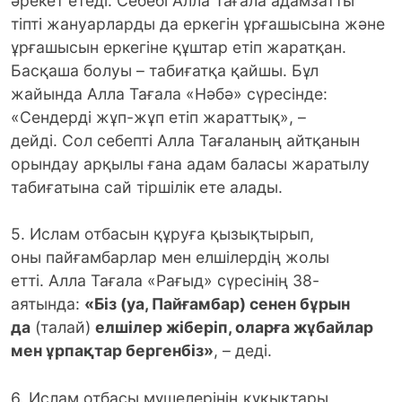
әрекет етеді. Себебі Алла Тағала адамзатты
тіпті жануарларды да еркегін ұрғашысына және
ұрғашысын еркегіне құштар етіп жаратқан.
Басқаша болуы – табиғатқа қайшы. Бұл
жайында Алла Тағала «Нәбә» сүресінде:
«Сендерді жұп-жұп етіп жараттық», –
дейді. Сол себепті Алла Тағаланың айтқанын
орындау арқылы ғана адам баласы жаратылу
табиғатына сай тіршілік ете алады.
5. Ислам отбасын құруға қызықтырып,
оны пайғамбарлар мен елшілердің жолы
етті. Алла Тағала «Рағыд» сүресінің 38-
аятында:
«Біз (уа, Пайғамбар) сенен бұрын
да
(талай)
елшілер жіберіп, оларға жұбайлар
мен ұрпақтар бергенбіз»
, – деді.
6. Ислам отбасы мүшелерінің құқықтары