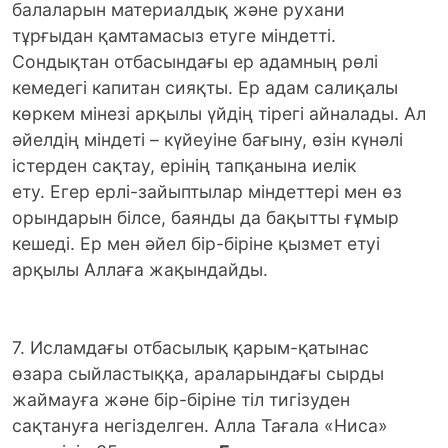
балаларын материалдық және рухани
тұрғыдан қамтамасыз етуге міндетті.
Сондықтан отбасындағы ер адамның рөлі
кемедегі капитан сияқты. Ер адам салиқалы
көркем мінезі арқылы үйдің тірегі айналады. Ал
әйелдің міндеті – күйеуіне бағыну, өзін күнәлі
істерден сақтау, ерінің тапқанына иелік
ету. Егер ерлі-зайыптылар міндеттері мен өз
орындарын білсе, баянды да бақытты ғұмыр
кешеді. Ер мен әйел бір-біріне қызмет етуі
арқылы Аллаға жақындайды.
7. Исламдағы отбасылық қарым-қатынас
өзара сыйластыққа, араларындағы сырды
жаймауға және бір-біріне тіл тигізуден
сақтануға негізделген. Алла Тағала «Ниса»