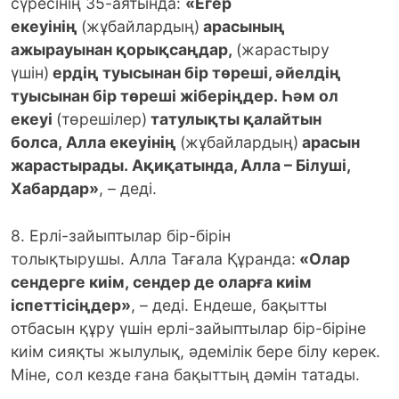
сүресінің 35-аятында:
«Егер
екеуінің
(жұбайлардың)
арасының
ажырауынан қорықсаңдар,
(жарастыру
үшін)
ердің туысынан бір төреші, әйелдің
туысынан бір төреші жіберіңдер. Һәм ол
екеуі
(төрешілер)
татулықты қалайтын
болса, Алла екеуінің
(жұбайлардың)
арасын
жарастырады. Ақиқатында, Алла – Білуші,
Хабардар»
, – деді.
8. Ерлі-зайыптылар бір-бірін
толықтырушы. Алла Тағала Құранда:
«Олар
сендерге киім, сендер де оларға киім
іспеттісіңдер»
, – деді. Ендеше, бақытты
отбасын құру үшін ерлі-зайыптылар бір-біріне
киім сияқты жылулық, әдемілік бере білу керек.
Міне, сол кезде ғана бақыттың дәмін татады.