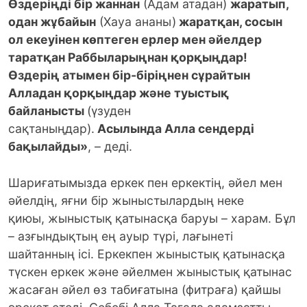
Өздеріңді бір жаннан
(Адам атадан)
жаратып,
одан жұбайын
(Хауа ананы)
жаратқан, сосын
ол екеуінен көптеген ерлер мен әйелдер
таратқан Раббыларыңнан қорқыңдар!
Өздерің атымен бір-біріңнен сұрайтын
Алладан қорқыңдар және туыстық
байланысты
(үзуден
сақтаныңдар).
Асылында Алла сендерді
бақылайды»
, – деді.
Шариғатымызда еркек пен еркектің, әйел мен
әйелдің, яғни бір жыныстылардың неке
қиюы, жыныстық қатынасқа баруы – харам. Бұл
– азғындықтың ең ауыр түрі, лағынеті
шайтанның ісі. Еркекпен жыныстық қатынасқа
түскен еркек және әйелмен жыныстық қатынас
жасаған әйел өз табиғатына (фитраға) қайшы