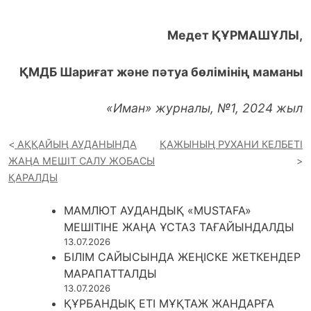
Медет ҚҰРМАШҰЛЫ,
ҚМДБ Шариғат және пәтуа бөлімінің маманы
«Иман» журналы, №1, 2024 жыл
АҚҚАЙЫҢ АУДАНЫНДА
ҚАЖЫНЫҢ РУХАНИ КЕЛБЕТІ
ЖАҢА МЕШІТ САЛУ ЖОБАСЫ
ҚАРАЛДЫ
МАМЛЮТ АУДАНДЫҚ «MUSTAFA»
МЕШІТІНЕ ЖАҢА ҰСТАЗ ТАҒАЙЫНДАЛДЫ
13.07.2026
БІЛІМ САЙЫСЫНДА ЖЕҢІСКЕ ЖЕТКЕНДЕР
МАРАПАТТАЛДЫ
13.07.2026
ҚҰРБАНДЫҚ ЕТІ МҰҚТАЖ ЖАНДАРҒА