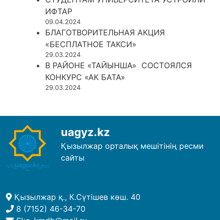
ИФТАР
09.04.2024
БЛАГОТВОРИТЕЛЬНАЯ АКЦИЯ
«БЕСПЛАТНОЕ ТАКСИ»
29.03.2024
В РАЙОНЕ «ТАЙЫНША» СОСТОЯЛСЯ
КОНКУРС «АК БАТА»
29.03.2024
uagyz.kz
Қызылжар орталық мешітінің ресми
сайты
Қызылжар қ., К.Сүтішев көш. 40
8 (7152) 46-34-70