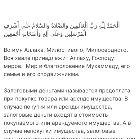
الْحَمْدُ لِلَّهِ رَبِّ الْعَالَمِينَ وَالصَّلاةُ وَالسَّلامُ عَلَي أَشْرَفِ
الْمُرْسَلِين وَعَلَى آلِهِ وَأَصْحَابِهِ أَجْمَعِين
Во имя Аллаха, Милостивого, Милосердного.
Вся хвала принадлежит Аллаху, Господу
миров. Мир и благословение Мухаммаду, его
семье и его сподвижникам.
Залоговыми деньгами называется предоплата
при покупке товара или аренде имущества. В
случае покупки или аренды имущества,
залоговые деньги входят в стоимость
покупаемого или арендуемого имущества. А в
случае непокупки имущества, залоговые
деньги остаются в собственности продавца или