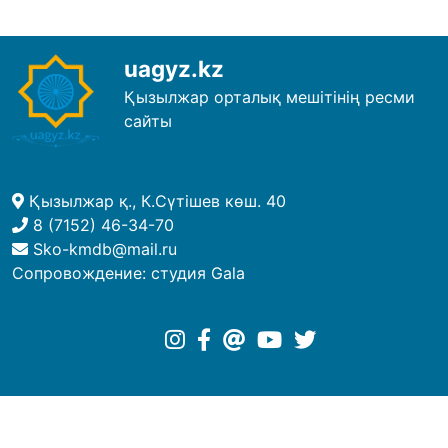
uagyz.kz
Қызылжар орталық мешітінің ресми
сайты
Қызылжар қ., К.Сүтішев көш. 40
8 (7152) 46-34-70
Sko-kmdb@mail.ru
Сопровождение:
студия Gala