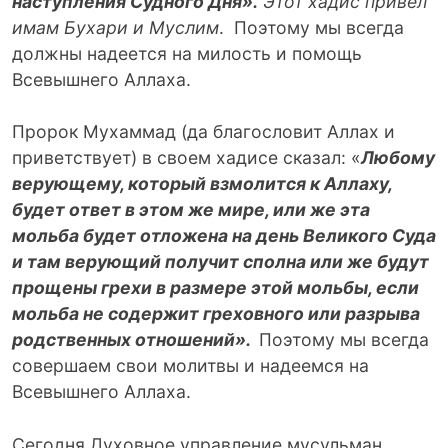
наступления Судного Дня».
Этот хадис привел
имам Бухари и Муслим
. Поэтому мы всегда
должны надеется на милость и помощь
Всевышнего Аллаха.
Пророк Мухаммад (да благословит Аллах и
приветствует) в своем хадисе сказал: «
Любому
верующему, который взмолится к Аллаху,
будет ответ в этом же мире, или же эта
мольба будет отложена на день Великого Суда
и там верующий получит сполна или же будут
прощены грехи в размере этой мольбы, если
мольба не содержит греховного или разрыва
родственных отношений».
Поэтому мы всегда
совершаем свои молитвы и надеемся на
Всевышнего Аллаха.
Сегодня Духовное управление мусульман