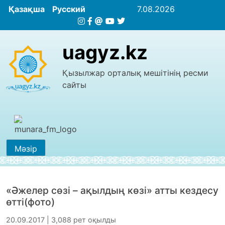
Қазақша
Русский
7.08.2026
uagyz.kz
Қызылжар орталық мешітінің ресми
сайты
Мәзір
«Әжелер сөзі – ақылдың көзі» атты кездесу
өтті(фото)
20.09.2017 | 3,088 рет оқылды