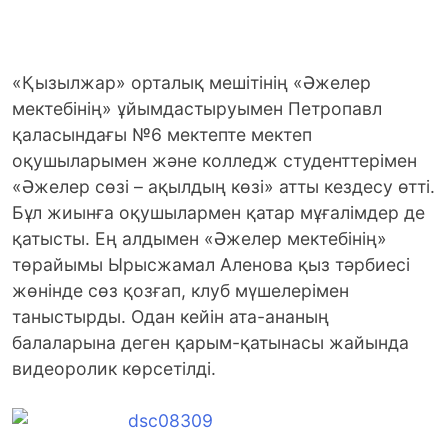
«Қызылжар» орталық мешітінің «Әжелер
мектебінің» ұйымдастыруымен Петропавл
қаласындағы №6 мектепте мектеп
оқушыларымен және колледж студенттерімен
«Әжелер сөзі – ақылдың көзі» атты кездесу өтті.
Бұл жиынға оқушылармен қатар мұғалімдер де
қатысты. Ең алдымен «Әжелер мектебінің»
төрайымы Ырысжамал Аленова қыз тәрбиесі
жөнінде сөз қозғап, клуб мүшелерімен
таныстырды. Одан кейін ата-ананың
балаларына деген қарым-қатынасы жайында
видеоролик көрсетілді.