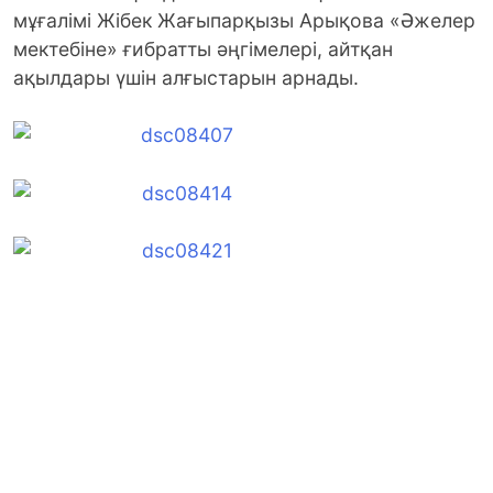
мұғалімі Жібек Жағыпарқызы Арықова «Әжелер
мектебіне» ғибратты әңгімелері, айтқан
ақылдары үшін алғыстарын арнады.