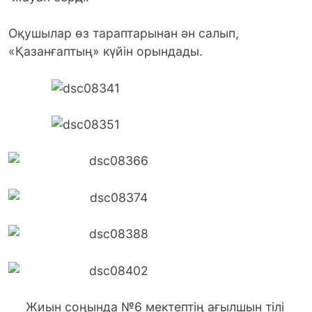
Оқушылар өз тараптарынан ән салып,
«Қазанғаптың» күйін орындады.
Жиын соңында №6 мектептің ағылшын тілі