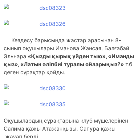
Кездесу барысында жастар арасынан 8-
сынып оқушылары Иманова Жансая, Балғабай
Эльнара
«Қызды қырық үйден тыю», «Иманды
қыз», «Латын әліпбиі туралы ойларыңыз?»
т.б
деген сұрақтар қойды.
Оқушылардың сұрақтарына клуб мүшелерінен
Салима қажы Атажанқызы, Сапура қажы
жауап берді.