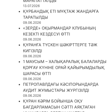
МАРАПАТТАЛДЫ
13.07.2026
ҚҰРБАНДЫҚ ЕТІ МҰҚТАЖ ЖАНДАРҒА
ТАРАТЫЛДЫ
09.06.2026
«ЗЕРДЕ» ОҚЫРМАНДАР КЛУБЫНЫҢ
КЕЗЕКТІ КЕЗДЕСУІ ӨТТІ
09.06.2026
ҚҰРАНҒА ТҮСКЕН ШӘКІРТТЕРГЕ ТӘЖ
КИГІЗІЛДІ
09.06.2026
1 МАУСЫМ – ХАЛЫҚАРАЛЫҚ БАЛАЛАРДЫ
ҚОРҒАУ КҮНІНЕ ОРАЙ ҚАЙЫРЫМДЫЛЫҚ
ШАРАСЫ ӨТТІ
09.06.2026
ПЕТРОПАВЛДАҒЫ КӘСІПОРЫНДАРДА
АУДИТ ЖҰМЫСТАРЫ ЖҮРГІЗІЛДІ
09.06.2026
ҚҰРАН КӘРІМ БОЙЫНША ОҚУ
БАҒДАРЛАМАСЫН СӘТТІ АЯҚТАҒАН