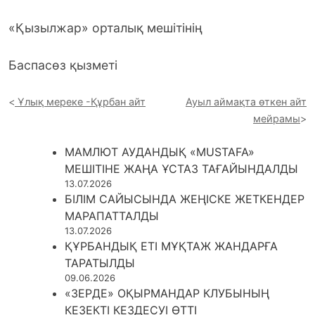
«Қызылжар» орталық мешітінің
Баспасөз қызметі
Ұлық мереке -Құрбан айт
Ауыл аймақта өткен айт
мейрамы
МАМЛЮТ АУДАНДЫҚ «MUSTAFA»
МЕШІТІНЕ ЖАҢА ҰСТАЗ ТАҒАЙЫНДАЛДЫ
13.07.2026
БІЛІМ САЙЫСЫНДА ЖЕҢІСКЕ ЖЕТКЕНДЕР
МАРАПАТТАЛДЫ
13.07.2026
ҚҰРБАНДЫҚ ЕТІ МҰҚТАЖ ЖАНДАРҒА
ТАРАТЫЛДЫ
09.06.2026
«ЗЕРДЕ» ОҚЫРМАНДАР КЛУБЫНЫҢ
КЕЗЕКТІ КЕЗДЕСУІ ӨТТІ