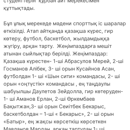
студенттерін құрбан айт мерекесімен
құттықтады.
Бұл ұлық мерекеде мәдени спорттық іс шаралар
өткізілді. Атап айтқанда қазақша күрес, гир
көтеру, футбол, баскетбол, жылдамдыққа
жүгіру, арқан тарту. Жеңімпаздарға мешіт
атынан сыйлықтар берілді. Жеңімпаздар:
Қазақша күрестен- 1-ші Абрасулов Мерей, 2-ші
Госманов Алібек, 3- ші орын Кусайнов Асан,
футболдан 1- ші «Шын сити» командасы, 2- ші
орын «оңтүстік» командасы , ең таңдаулы
шабуылшы Даулетов Зейдолла, гир көтеруден-
1- ші Аманов Ерлан, 2-ші Өркембаев
Бақытжан,3- ші орын Сеиітбек Бекарыс,
баскетболдан – 1-ші « Бекарыс», 2- ші орын
«Батыр», ең жақсы көрсеткіш көрсеткен
Мавланов Мардан, арқан тартудан 1- ші