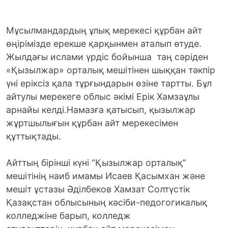
Мұсылмандардың ұлық мерекесі құрбан айт
өңірімізде ерекше қарқынмен аталып өтуде.
Жылдағы ислами үрдіс бойынша таң сәріден
«Қызылжар» орталық мешітінен шыққан тәкпір
үні еріксіз қала тұрғындарын өзіне тартты. Бұл
айтулы мерекеге облыс әкімі Ерік Хамзаұлы
арнайы келді.Намазға қатысып, қызылжар
жұртшылығын құрбан айт мерекесімен
құттықтады.
Айттың бірінші күні “Қызылжар орталық”
мешітінің наиб имамы Исаев Қасымхан және
мешіт ұстазы Әділбеков Хамзат Солтүстік
Қазақстан облысының кәсіби-педогогикалық
колледжіне барып, колледж