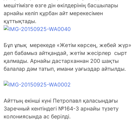
мешітімізге өзге дін өкілдерінің басшылары
арнайы келіп құрбан айт мерекесімен
құттықтады.
Бұл ұлық мерекеде «Жетім көрсең, жебей жүр»
деп бабамыз айтқандай, жетім жесірлер сырт
қалмады. Арнайы дастарханнан 200 шақты
балалар дәм татып, имани уағыздар айтылды.
Айттың екінші күні Петропавл қаласындағы
Заречный кентіндегі №164-3 арнайы түзету
колониясында ас берілді.