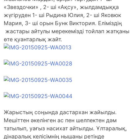
«Звездочки» , 2- ші «Ақсу», жылдамдыққа
жүгіруден 1- ші Рыдина Юлия, 2- ші Яковюк
Мария, 3- ші орын Бунк Виктория. Еліміздің
жастары айтулы мерекемізді тойлап жатқаны
өте қуантарлық жайт.
Жарыстың соңында дастархан жайылды.
Мешіттен әкелінген ас пен шелпектен дәм
татылып, уағыз насихат айтылды. Ұлтаралық,
дінаралық келісімнің нышаны ретінде