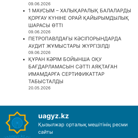
09.06.2026
1 МАУСЫМ – ХАЛЫҚАРАЛЫҚ БАЛАЛАРДЫ
ҚОРҒАУ КҮНІНЕ ОРАЙ ҚАЙЫРЫМДЫЛЫҚ
ШАРАСЫ ӨТТІ
09.06.2026
ПЕТРОПАВЛДАҒЫ КӘСІПОРЫНДАРДА
АУДИТ ЖҰМЫСТАРЫ ЖҮРГІЗІЛДІ
09.06.2026
ҚҰРАН КӘРІМ БОЙЫНША ОҚУ
БАҒДАРЛАМАСЫН СӘТТІ АЯҚТАҒАН
ИМАМДАРҒА СЕРТИФИКАТТАР
ТАБЫСТАЛДЫ
20.05.2026
uagyz.kz
Қызылжар орталық мешітінің ресми
сайты