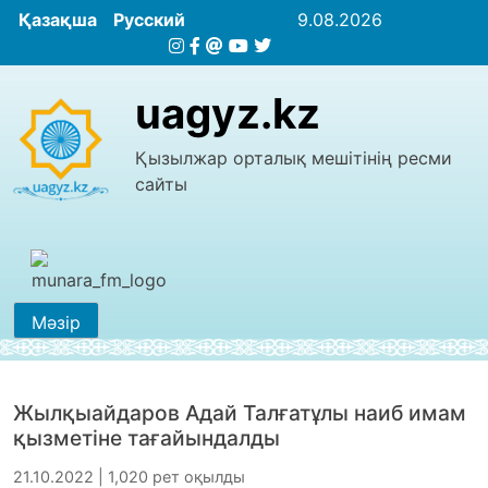
Қазақша
Русский
9.08.2026
uagyz.kz
Қызылжар орталық мешітінің ресми
сайты
Мәзір
Жылқыайдаров Адай Талғатұлы наиб имам
қызметіне тағайындалды
21.10.2022 | 1,020 рет оқылды