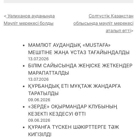
Уәлиханов ауданында
Солтүстік Қазақстан
Мәуліт мерекесі болды
облысында мәуліт мерекесі
аталып өтті
МАМЛЮТ АУДАНДЫҚ «MUSTAFA»
МЕШІТІНЕ ЖАҢА ҰСТАЗ ТАҒАЙЫНДАЛДЫ
13.07.2026
БІЛІМ САЙЫСЫНДА ЖЕҢІСКЕ ЖЕТКЕНДЕР
МАРАПАТТАЛДЫ
13.07.2026
ҚҰРБАНДЫҚ ЕТІ МҰҚТАЖ ЖАНДАРҒА
ТАРАТЫЛДЫ
09.06.2026
«ЗЕРДЕ» ОҚЫРМАНДАР КЛУБЫНЫҢ
КЕЗЕКТІ КЕЗДЕСУІ ӨТТІ
09.06.2026
ҚҰРАНҒА ТҮСКЕН ШӘКІРТТЕРГЕ ТӘЖ
КИГІЗІЛДІ