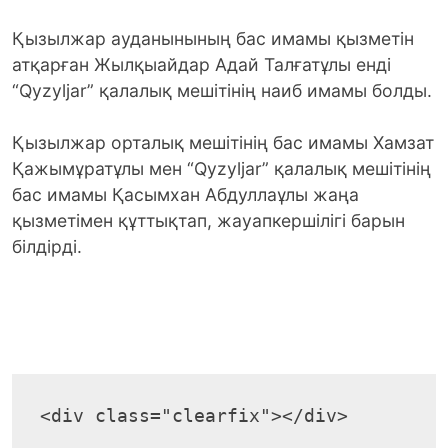
Қызылжар ауданынының бас имамы қызметін
атқарған Жылқыайдар Адай Талғатұлы енді
“Qyzyljar” қалалық мешітінің наиб имамы болды.
Қызылжар орталық мешітінің бас имамы Хамзат
Қажымұратұлы мен “Qyzyljar” қалалық мешітінің
бас имамы Қасымхан Абдуллаұлы жаңа
қызметімен құттықтап, жауапкершілігі барын
білдірді.
<div class="clearfix"></div>