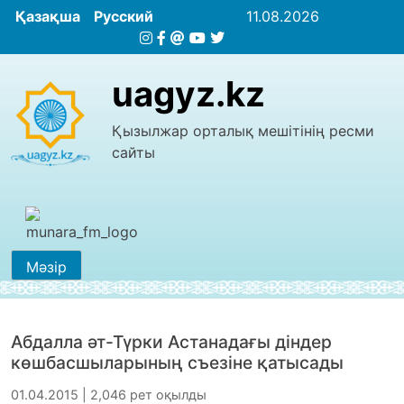
Қазақша
Русский
11.08.2026
uagyz.kz
Қызылжар орталық мешітінің ресми
сайты
Мәзір
Абдалла әт-Түрки Астанадағы діндер
көшбасшыларының съезіне қатысады
01.04.2015 | 2,046 рет оқылды