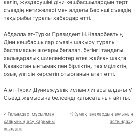
келіп, жүздесушіні діни көшбасшылардың төрт
съездің нәтижелері мен алдағы Бесінші съездің
тақырыбы туралы хабардар етті.
Абдалла әт-Түрки Президент Н.Назарбевтың
Діни көшбасшылар съезін шақыру туралы
бастамасын жоғары бағалап, бүгінгі таңдағы
халықаралық шиеленістер етек жайған шақта
Қазақстан ынтымақ пен бірліктің, төзімділіктің
озық үлгісін көрсетіп отырғанын атап өтті.
А.әт-Түрки Дүниежүзілік ислам лигасы алдағы V
Съезд жұмысына белсенді қатысатынын айтты.
Ғалымдар: мұсылман
«Жұмақ аналардың аяғының
халқының өсу қарқыны
астында»
жылдам