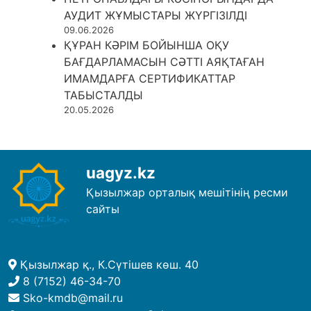
АУДИТ ЖҰМЫСТАРЫ ЖҮРГІЗІЛДІ
09.06.2026
ҚҰРАН КӘРІМ БОЙЫНША ОҚУ
БАҒДАРЛАМАСЫН СӘТТІ АЯҚТАҒАН
ИМАМДАРҒА СЕРТИФИКАТТАР
ТАБЫСТАЛДЫ
20.05.2026
uagyz.kz
Қызылжар орталық мешітінің ресми
сайты
Қызылжар қ., К.Сүтішев көш. 40
8 (7152) 46-34-70
Sko-kmdb@mail.ru