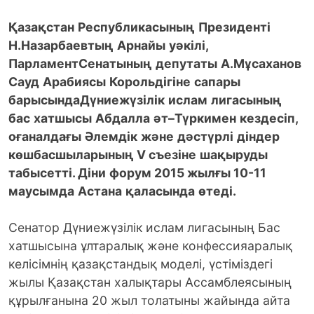
Қазақстан
Республикасының
Президенті
Н
.
Назарбаевтың
Арнайы
уәкілі
,
Парламент
Сенатының
депутаты
А
.
Мұсаханов
Сауд
Арабиясы
Корольдігіне
сапары
барысында
Дүниежүзілік
ислам
лигасының
бас
хатшысы
Абдалла
әт
–
Түркимен
кездесіп
,
оған
алдағы
Әлемдік
және
дәстүрлі
діндер
көшбасшыларының
V
съезіне
шақыруды
табыс
етті
.
Діни
форум
2015
жылғы
10-11
маусымда
Астана
қаласында
өтеді
.
Сенатор Дүниежүзілік ислам лигасының Бас
хатшысына ұлтаралық және конфессияаралық
келісімнің қазақстандық моделі, үстіміздегі
жылы Қазақстан халықтары Ассамблеясының
құрылғанына 20 жыл толатыны жайында айта