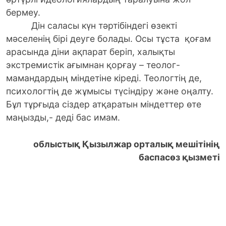
бермеу.
Дін саласы күн тәртібіндегі өзекті
мәселенің бірі деуге болады. Осы тұста қоғам
арасында діни ақпарат беріп, халықты
экстремистік ағымнан қорғау – теолог-
мамандардың міндетіне кіреді. Теологтің де,
психологтің де жұмысы түсіндіру және оңалту.
Бұл тұрғыда сіздер атқаратын міндеттер өте
маңызды,- деді бас имам.
облыстық Қызылжар орталық мешітінің
баспасөз қызметі