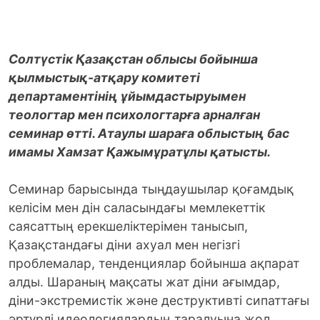
Солтүстік Қазақстан облысы бойынша
қылмыстық-атқару комитеті
департаментінің ұйымдастыруымен
теологтар мен психологтарға арналған
семинар өтті. Атаулы шараға облыстың бас
имамы Хамзат Қажымұратұлы қатысты.
Семинар барысында тыңдаушылар қоғамдық
келісім мен дін саласындағы мемлекеттік
саясаттың ерекшеліктерімен танысып,
Қазақстандағы діни ахуал мен негізгі
проблемалар, тенденциялар бойынша ақпарат
алды. Шараның мақсаты жат діни ағымдар,
діни-экстремистік және деструктивті сипаттағы
әртүрлі идеологиялардың таралуына жол