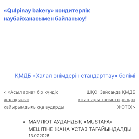
«Qulpinay bakery» кондитерлік
наубайханасымен байланысу!
ҚМДБ «Халал өнімдерін стандарттау» бөлімі
«Асыл арна» бір күндік
ШҚО: Зайсанда ҚМДБ
жалақысын
кітаптары таныстырылды
қайырымдылыққа аударды
(ФОТО)
МАМЛЮТ АУДАНДЫҚ «MUSTAFA»
МЕШІТІНЕ ЖАҢА ҰСТАЗ ТАҒАЙЫНДАЛДЫ
13.07.2026