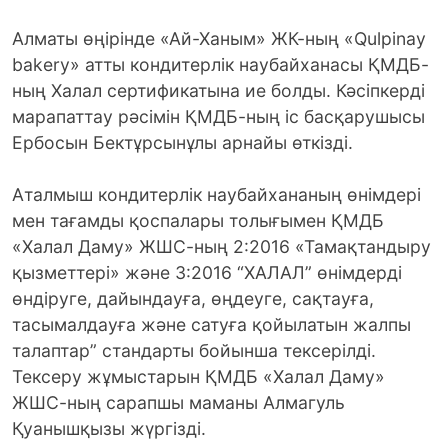
Алматы өңірінде «Ай-Ханым» ЖК-ның «Qulpinay
bakery» атты кондитерлік наубайханасы ҚМДБ-
ның Халал сертификатына ие болды. Кәсіпкерді
марапаттау рәсімін ҚМДБ-ның іс басқарушысы
Ербосын Бектұрсынұлы арнайы өткізді.
Аталмыш кондитерлік наубайхананың өнімдері
мен тағамды қоспалары толығымен ҚМДБ
«Халал Даму» ЖШС-ның 2:2016 «Тамақтандыру
қызметтері» және 3:2016 “ХАЛАЛ” өнімдерді
өндіруге, дайындауға, өңдеуге, сақтауға,
тасымалдауға және сатуға қойылатын жалпы
талаптар” стандарты бойынша тексерілді.
Тексеру жұмыстарын ҚМДБ «Халал Даму»
ЖШС-ның сарапшы маманы Алмагуль
Қуанышқызы жүргізді.