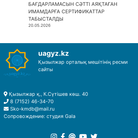
БАҒДАРЛАМАСЫН СӘТТІ АЯҚТАҒАН
ИМАМДАРҒА СЕРТИФИКАТТАР
ТАБЫСТАЛДЫ
20.05.2026
uagyz.kz
Қызылжар орталық мешітінің ресми
сайты
Қызылжар қ., К.Сүтішев көш. 40
8 (7152) 46-34-70
Sko-kmdb@mail.ru
Сопровождение:
студия Gala