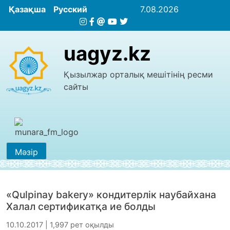
Қазақша
Русский
7.08.2026
uagyz.kz
Қызылжар орталық мешітінің ресми
сайты
Мәзір
«Qulpinay bakery» кондитерлік наубайхана
Халал сертификатқа ие болды
10.10.2017 | 1,997 рет оқылды