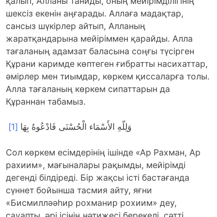
қалып, Алланы таниды, оның мейірімділігінің
шексіз екенін аңғарады. Аллаға мадақтар,
сансыз шүкірлер айтып, Алланың
жаратқандарына мейіріммен қарайды. Алла
тағаланың адамзат баласына соңғы түсірген
Құрани каримде көптеген ғибратты насихаттар,
әмірлер мен тиымдар, көркем қиссаларға толы.
Алла тағаланың көркем сипаттарын да
Құраннан табамыз.
[1]
وَلِلّهِ الأَسْمَاء الْحُسْنَى فَادْعُوهُ بِهَا
Сол көркем есімдерінің ішінде «Ар Рахман, Ар
рахиим», мағыналары рақымды, мейірімді
дегенді білдіреді. Бір жақсы істі бастағанда
сүннет бойынша тасмия айту, яғни
«Бисмилләәһир рохманир рохиим» деу,
сауапты, әрі ісінің нәтижесі берекелі, сәтті