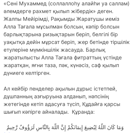
«Сені Мухаммед (соллаллоһу алайһи уа саллам)
әлемдерге рахмет қылып жібердік» деген.
Жалпы Мейірімді, Рақымды Жаратушы иеміз
Алла Тағала мұсылман болсын, кәпір болсын
барлықтарына ризықтарын беріп, белгілі бір
уақытқа дейін мұрсат беріп, жер бетінде тіршілік
етулеріне мүмкіншілік жасауда. Барлық
жаратылысты Алла Тағала фитраттың үстінде
жаратқан, яғни таза, пәк, күнәсіз, саф қылып
дүниеге келтірген.
Ал кейбір пенделер ақылын дұрыс істетпей,
дұшпанның азғыруына алданып, нәпсінің
жетегінде кетіп адасуға түсіп, Құдайға қарсы
шығып кәпірге айналады. Құранда:
وَمَا كَانَ اللّهُ لِيُضِيعَ إِيمَانَكُمْ إِنَّ اللّهَ بِالنَّاسِ لَرَؤُوفٌ رَّحِيمٌ