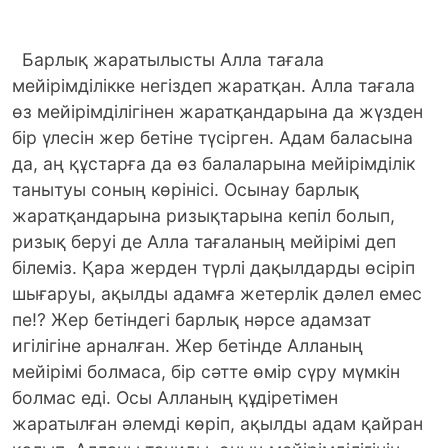
Барлық жаратылысты Алла тағала
мейірімділікке негіздеп жаратқан. Алла тағала
өз мейірімділігінен жаратқандарына да жүзден
бір үлесін жер бетіне түсірген. Адам баласына
да, аң құстарға да өз балаларына мейірімділік
танытуы соның көрінісі. Осынау барлық
жаратқандарына ризықтарына кепіл болып,
ризық беруі де Алла тағаланың мейірімі деп
білеміз. Қара жерден түрлі дақылдарды өсіріп
шығаруы, ақылды адамға жетерлік дәлел емес
пе!? Жер бетіндегі барлық нәрсе адамзат
игілігіне арналған. Жер бетінде Алланың
мейірімі болмаса, бір сәтте өмір сүру мүмкін
болмас еді. Осы Алланың құдіретімен
жаратылған әлемді көріп, ақылды адам қайран