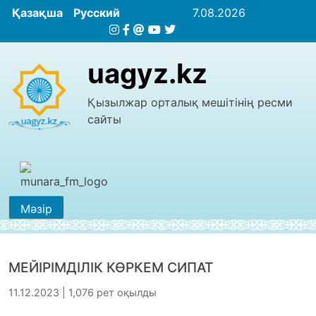
Қазақша
Русский
7.08.2026
uagyz.kz
Қызылжар орталық мешітінің ресми
сайты
Мәзір
МЕЙІРІМДІЛІК КӨРКЕМ СИПАТ
11.12.2023 | 1,076 рет оқылды