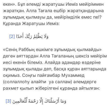
екен». Бұл әлемді жаратушы Иеміз мейіріммен
жаратқан. Алла Тағала ешбір жаратқандарына
зұлымдық қылмауы да, мейірімділік емес пе!?
Құранда Жаратушы Иеміз:
[2]
وَلَا يَظْلِمُ رَبُّكَ أَحَدًا
«Сенің Раббың ешкімге зұлымдық қылмайды»
деген аяттардан Алла Тағаланың шексіз мейірім
иесі екенін білеміз. Алайда адамдар өздеріне
зұлымдық қылады деп, басқа құран аяттарында
оқимыз. Соңғы пайғамбар Мухаммед
(соллаллоһу алайһи уа саллам) әлемдерге
рахмет қылып жіберілгені құранда айтылған:
[3]
وَمَا أَرْسَلْنَاكَ إِلَّا رَحْمَةً لِّلْعَالَمِينَ