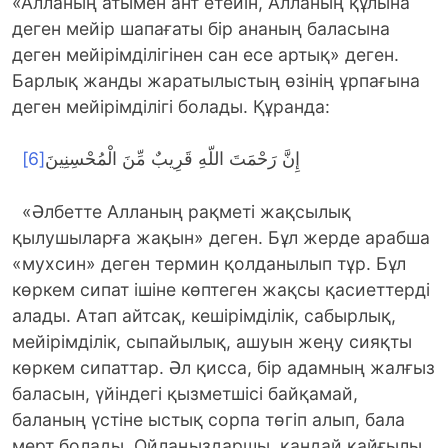
«Алланың атымен ант етейін, Алланың құлына
деген мейір шапағаты бір ананың баласына
деген мейірімділігінен сан есе артық» деген.
Барлық жанды жаратылыстың өзінің ұрпағына
деген мейірімділігі болады. Құранда:
[6]
إِنَّ رَحْمَتَ اللّهِ قَرِيبٌ مِّنَ الْمُحْسِنِينَ
«Әлбетте Алланың рақметі жақсылық
қылушыларға жақын» деген. Бұл жерде арабша
«мухсин» деген термин қолданылып тұр. Бұл
көркем сипат ішіне көптеген жақсы қасиеттерді
алады. Атап айтсақ, кешірімділік, сабырлық,
мейірімділік, сыпайылық, ашуын жеңу сияқты
көркем сипаттар. Әл қисса, бір адамның жалғыз
баласын, үйіндегі қызметшісі байқамай,
баланың үстіне ыстық сорпа төгіп алып, бала
мерт болады. Ойлаңыздаршы, қандай қайғылы