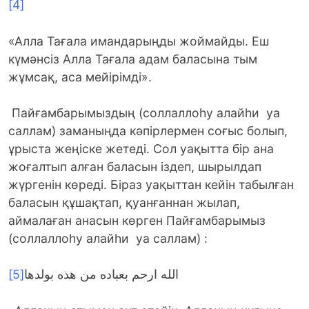
[4]
«Алла Тағала имандарыңды жоймайды. Еш
күмәнсіз Алла Тағала адам баласына тым
жұмсақ, аса мейірімді».
Пайғамбарымыздың (соллаллоһу алайһи уа
саллам) заманыңда кәпірлермен соғыс болып,
ұрыста жеңіске жетеді. Сол уақытта бір ана
жоғалтып алған баласын іздеп, шырылдап
жүргенін көреді. Біраз уақыттан кейін табылған
баласын құшақтап, қуанғаннан жылап,
аймалаған анасын көрген Пайғамбарымыз
(соллаллоһу алайһи уа саллам) :
[5]
الله ارحم بعباده من هذه بولدها