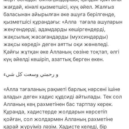
жағдай, кінәлі қызметшісі, күң әйел. Жалғыз
баласынан айырылған әке ашуға берілгенде,
қызметшісі құрандағы: «Алла тағала ашуларын
жеңгендерді, адамдарды кешіргендерді,
жақсылық жасағандарды (мухсиндарды)
жақсы көреді» деген аятты оқи жөнеледі.
Қайғы жұтқан әке Алланың сөзіне тоқтап, әлгі
күң әйелді кешіріп, азаттық берген екен.
و رحمتي وسعت كل شيء
«Алла тағаланың рақметі барлық нәрсені ішіне
алады» деген хадис құдсиді айтылады. Тек сол
Алланың кең рахметінен бас тартпау керек.
Құранда, хадистерде жолдарын көрсетіп
қойған, сол жолдармен Алланың рахметіне
қарай жүруіміз ләзім. Хадисте келеді, бір