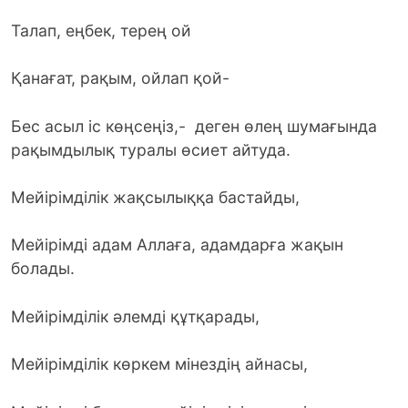
Талап, еңбек, терең ой
Қанағат, рақым, ойлап қой-
Бес асыл іс көңсеңіз,- деген өлең шумағында
рақымдылық туралы өсиет айтуда.
Мейірімділік жақсылыққа бастайды,
Мейірімді адам Аллаға, адамдарға жақын
болады.
Мейірімділік әлемді құтқарады,
Мейірімділік көркем мінездің айнасы,