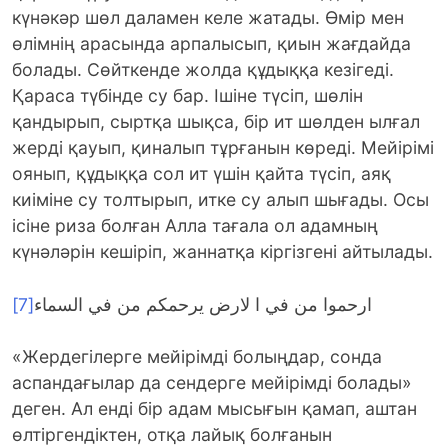
күнәкәр шөл даламен келе жатады. Өмір мен
өлімнің арасында арпалысып, қиын жағдайда
болады. Сөйткенде жолда құдыққа кезігеді.
Қараса түбінде су бар. Ішіне түсіп, шөлін
қандырып, сыртқа шықса, бір ит шөлден ылғал
жерді қауып, қиналып тұрғанын көреді. Мейірімі
оянып, құдыққа сол ит үшін қайта түсіп, аяқ
киіміне су толтырып, итке су алып шығады. Осы
ісіне риза болған Алла тағала ол адамның
күнәләрін кешіріп, жаннатқа кіргізгені айтылады.
[7]
ارحموا من في ا لارض يرحمكم من في السماء
«Жердегілерге мейірімді болыңдар, сонда
аспандағылар да сендерге мейірімді болады»
деген. Ал енді бір адам мысығын қамап, аштан
өлтіргендіктен, отқа лайық болғанын