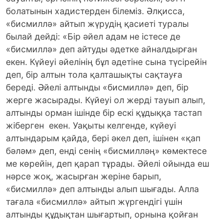
болатынын хадистерден білеміз. Әлқисса,
«бисмиллә» айтып жүрудің қасиеті туралы
былай дейді: «Бір әйел адам не істесе де
«бисмиллә» деп айтуды әдетке айналдырған
екен. Күйеуі әйелінің бұл әдетіне сына түсірейін
деп, бір алтын тола қалташықты сақтауға
береді. Әйелі алтынды «бисмиллә» деп, бір
жерге жасырады. Күйеуі ол жерді тауып алып,
алтынды орман ішінде бір ескі құдыққа тастап
жіберген екен. Уақыты келгенде, күйеуі
алтындарым қайда, бері әкел деп, ішінен «қап
бәләм» деп, енді сенің «бисмилләң» көмектесе
ме көрейін, деп қарап тұрады. Әйелі ойында еш
нәрсе жоқ, жасырған жеріне барып,
«бисмиллә» деп алтынды алып шығады. Алла
тағала «бисмиллә» айтып жүргендігі үшін
алтынды құдықтан шығартып, орнына қойған