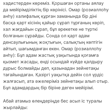
хадистерден көреміз. Қоршаған ортаны аялау
да мейірімділіктің бір көрінісі. Омар (розиаллоһу
анһу) халифалық құрған заманында бір діні
басқа қарт кісінің қайыр сұрап тұрғаның көріп,
хал жағдайын сұрап, бұл әрекетке не түрткі
болғанын сұрайды. Сонда ол қарт адам
денсаулығының жоқтығын, салықтың көптігін
айтып, шағымданған екен. Омар (розиаллоһу
анһу): Бұл адам жастық уақытында қоғамға
қызмет жасады, енді осындай күйде қалдыру
дұрыс болмайды деп, қазынадан зейнетақы
тағайындаған. Қазіргі уақытқа дейін сол үрдіс
жалғасып, ата әжелеріміз зейнетақы алып отыр.
Бұл адамдардың бір біріне деген мейірімі.
Абай атамыз өлеңдеріңде бес асыл іс туралы
жырлайды: