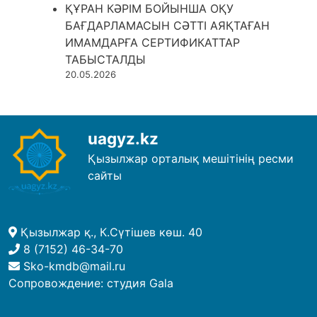
ҚҰРАН КӘРІМ БОЙЫНША ОҚУ
БАҒДАРЛАМАСЫН СӘТТІ АЯҚТАҒАН
ИМАМДАРҒА СЕРТИФИКАТТАР
ТАБЫСТАЛДЫ
20.05.2026
uagyz.kz
Қызылжар орталық мешітінің ресми
сайты
Қызылжар қ., К.Сүтішев көш. 40
8 (7152) 46-34-70
Sko-kmdb@mail.ru
Сопровождение:
студия Gala