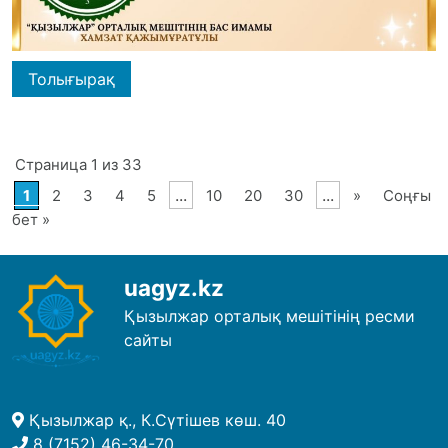
Толығырақ
Страница 1 из 33
...
...
1
2
3
4
5
10
20
30
»
Соңғы
бет »
uagyz.kz
Қызылжар орталық мешітінің ресми
сайты
Қызылжар қ., К.Сүтішев көш. 40
8 (7152) 46-34-70