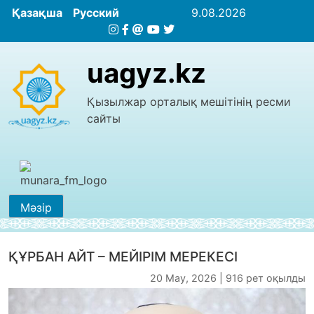
Қазақша
Русский
9.08.2026
uagyz.kz
Қызылжар орталық мешітінің ресми
сайты
Мәзір
ҚҰРБАН АЙТ – МЕЙІРІМ МЕРЕКЕСІ
20 May, 2026 | 916 рет оқылды