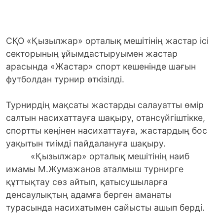
СҚО «Қызылжар» орталық мешітінің жастар ісі
секторының ұйымдастыруымен жастар
арасында «Жастар» спорт кешенінде шағын
футболдан турнир өткізілді.
Турнирдің мақсаты жастарды салауатты өмір
салтын насихаттауға шақыру, отансүйгіштікке,
спортты кеңінен насихаттауға, жастардың бос
уақытын тиімді пайдалануға шақыру.
«Қызылжар» орталық мешітінің наиб
имамы М.Жумажанов аталмыш турнирге
құттықтау сөз айтып, қатысушыларға
денсаулықтың адамға берген аманаты
турасында насихатымен сайысты ашып берді.