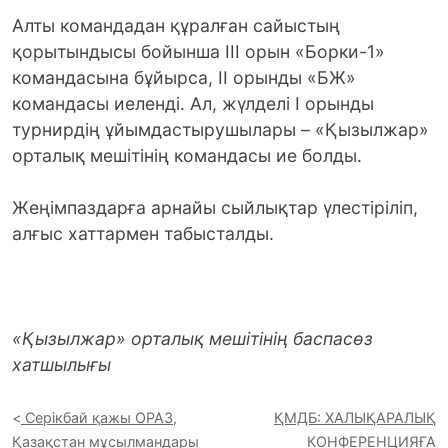
Алты командадан құралған сайыстың
қорытындысы бойынша ІІІ орын «Борки-1»
командасына бұйырса, ІІ орынды «БЖ»
командасы иеленді. Ал, жүлделі І орынды
турнирдің ұйымдастырушылары – «Қызылжар»
орталық мешітінің командасы ие болды.
Жеңімпаздарға арнайы сыйлықтар үлестіріліп,
алғыс хаттармен табысталды.
«Қызылжар» орталық мешітінің
баспасөз
хатшылығы
Серікбай қажы ОРАЗ,
ҚМДБ: ХАЛЫҚАРАЛЫҚ
Қазақстан мұсылмандары
КОНФЕРЕНЦИЯҒА