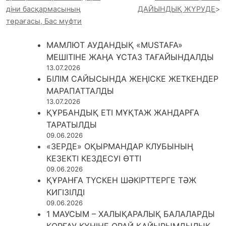
діни басқармасының
ДАЙЫНДЫҚ ЖҮРУДЕ
төрағасы, Бас мүфти
МАМЛЮТ АУДАНДЫҚ «MUSTAFA»
МЕШІТІНЕ ЖАҢА ҰСТАЗ ТАҒАЙЫНДАЛДЫ
13.07.2026
БІЛІМ САЙЫСЫНДА ЖЕҢІСКЕ ЖЕТКЕНДЕР
МАРАПАТТАЛДЫ
13.07.2026
ҚҰРБАНДЫҚ ЕТІ МҰҚТАЖ ЖАНДАРҒА
ТАРАТЫЛДЫ
09.06.2026
«ЗЕРДЕ» ОҚЫРМАНДАР КЛУБЫНЫҢ
КЕЗЕКТІ КЕЗДЕСУІ ӨТТІ
09.06.2026
ҚҰРАНҒА ТҮСКЕН ШӘКІРТТЕРГЕ ТӘЖ
КИГІЗІЛДІ
09.06.2026
1 МАУСЫМ – ХАЛЫҚАРАЛЫҚ БАЛАЛАРДЫ
ҚОРҒАУ КҮНІНЕ ОРАЙ ҚАЙЫРЫМДЫЛЫҚ