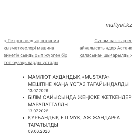
muftyat.kz
Петропавлдың полиция
Cұрамшақтықпен
қызметкерлері машина
айналысатындар Астана
әйнегін сындырып жүрген бір
қаласынан шығарылды
топ бұзақыларды ұстады
МАМЛЮТ АУДАНДЫҚ «MUSTAFA»
МЕШІТІНЕ ЖАҢА ҰСТАЗ ТАҒАЙЫНДАЛДЫ
13.07.2026
БІЛІМ САЙЫСЫНДА ЖЕҢІСКЕ ЖЕТКЕНДЕР
МАРАПАТТАЛДЫ
13.07.2026
ҚҰРБАНДЫҚ ЕТІ МҰҚТАЖ ЖАНДАРҒА
ТАРАТЫЛДЫ
09.06.2026