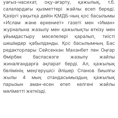
уағыз-насихат, оқу-ағарту, қажылық, т.б.
салалардағы қызметтері жайлы есеп береді.
Қазіргі уақытқа дейін ҚМДБ-ның қос басылымы
«Ислам және өркениет» газеті мен «Иман»
журналына жазылу мен қажылықты өткізу мен
ұйымдастыру мәселелері қаралып, тиісті
шешімдер қабылданды. Қос басылымның Бас
редакторлары Сейсенхан Маханбет пен Оңғар
Өмірбек баспасөзге жазылу жайлы
жиналғандарға ақпарат берді. Ал, қажылық
бөлімінің меңгерушісі Әлішер Спанов биылғы
жылы 4 мың отандасымыздың қажылық
парызын аман-есен өтеп келгені жайлы
мәліметті жеткізді.