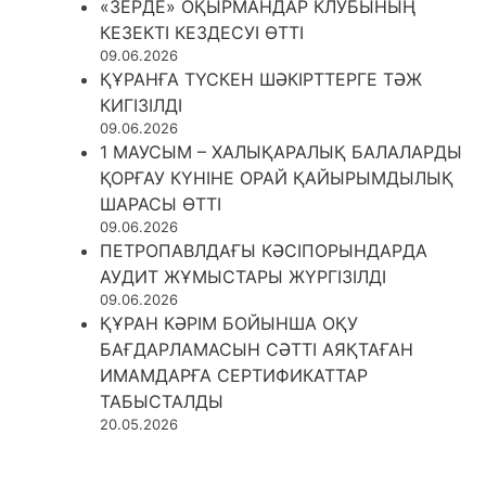
«ЗЕРДЕ» ОҚЫРМАНДАР КЛУБЫНЫҢ
КЕЗЕКТІ КЕЗДЕСУІ ӨТТІ
09.06.2026
ҚҰРАНҒА ТҮСКЕН ШӘКІРТТЕРГЕ ТӘЖ
КИГІЗІЛДІ
09.06.2026
1 МАУСЫМ – ХАЛЫҚАРАЛЫҚ БАЛАЛАРДЫ
ҚОРҒАУ КҮНІНЕ ОРАЙ ҚАЙЫРЫМДЫЛЫҚ
ШАРАСЫ ӨТТІ
09.06.2026
ПЕТРОПАВЛДАҒЫ КӘСІПОРЫНДАРДА
АУДИТ ЖҰМЫСТАРЫ ЖҮРГІЗІЛДІ
09.06.2026
ҚҰРАН КӘРІМ БОЙЫНША ОҚУ
БАҒДАРЛАМАСЫН СӘТТІ АЯҚТАҒАН
ИМАМДАРҒА СЕРТИФИКАТТАР
ТАБЫСТАЛДЫ
20.05.2026