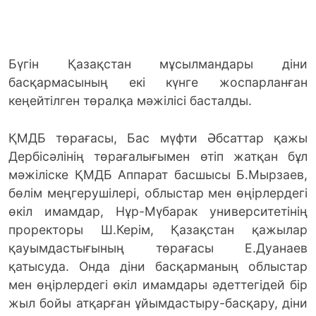
Бүгін Қазақстан мұсылмандары діни
басқармасының екі күнге жоспарланған
кеңейтілген төралқа мәжілісі басталды.
ҚМДБ төрағасы, Бас мүфти Әбсаттар қажы
Дербісәлінің төрағалығымен өтіп жатқан бұл
мәжіліске ҚМДБ Аппарат басшысы Б.Мырзаев,
бөлім меңгерушілері, облыстар мен өңірлердегі
өкіл имамдар, Нұр-Мүбарак университетінің
проректоры Ш.Керім, Қазақстан қажылар
қауымдастығының төрағасы Е.Дуанаев
қатысуда. Онда діни басқарманың облыстар
мен өңірлердегі өкіл имамдары әдеттегідей бір
жыл бойы атқарған ұйымдастыру-басқару, діни