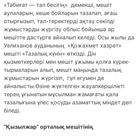
«Табиғат — тал бесігің» демекші, мешіт
аулаларын, көше бойларын тазалап, ағаш
отырғызып, тал-теректерді ақтау секілді
жұмыстарды жүргізу облыс бойынша әр
мешітте дәстүрге айналып келеді. Осы жылы да
Уәлиханов ауданының «Қожахмет хазрет»
мешіті «Тазалық күнін» өткізді.
Дін
қызметкерлері мен мешіт ұжымы қолға күрек-
тырмаларын алып, мешіт маңында тазалық
жұмыстарын жүргізіп, гүл егумен де
айналысты.Өзіне жүктелген жауапкершілікті
терең ұғынатын мұсылман жамағаты қала
тазалығына үлес қосуды азаматтық міндет деп
біледі.
“Қызылжар” орталық мешітінің