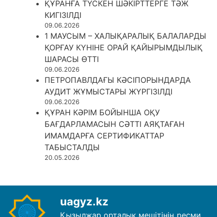
ҚҰРАНҒА ТҮСКЕН ШӘКІРТТЕРГЕ ТӘЖ
КИГІЗІЛДІ
09.06.2026
1 МАУСЫМ – ХАЛЫҚАРАЛЫҚ БАЛАЛАРДЫ
ҚОРҒАУ КҮНІНЕ ОРАЙ ҚАЙЫРЫМДЫЛЫҚ
ШАРАСЫ ӨТТІ
09.06.2026
ПЕТРОПАВЛДАҒЫ КӘСІПОРЫНДАРДА
АУДИТ ЖҰМЫСТАРЫ ЖҮРГІЗІЛДІ
09.06.2026
ҚҰРАН КӘРІМ БОЙЫНША ОҚУ
БАҒДАРЛАМАСЫН СӘТТІ АЯҚТАҒАН
ИМАМДАРҒА СЕРТИФИКАТТАР
ТАБЫСТАЛДЫ
20.05.2026
uagyz.kz
Қызылжар орталық мешітінің ресми