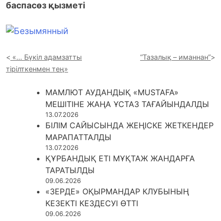
баспасөз қызметі
«… Бүкіл адамзатты
“Тазалық – иманнан”
тірілткенмен тең»
МАМЛЮТ АУДАНДЫҚ «MUSTAFA»
МЕШІТІНЕ ЖАҢА ҰСТАЗ ТАҒАЙЫНДАЛДЫ
13.07.2026
БІЛІМ САЙЫСЫНДА ЖЕҢІСКЕ ЖЕТКЕНДЕР
МАРАПАТТАЛДЫ
13.07.2026
ҚҰРБАНДЫҚ ЕТІ МҰҚТАЖ ЖАНДАРҒА
ТАРАТЫЛДЫ
09.06.2026
«ЗЕРДЕ» ОҚЫРМАНДАР КЛУБЫНЫҢ
КЕЗЕКТІ КЕЗДЕСУІ ӨТТІ
09.06.2026