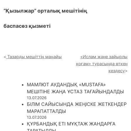
“Қызылжар” орталық мешітінің
баспасөз қызметі
Тазарды мешіттің маңайы
«Ислам және зайырлы
қоғам» турасында өткен
кездесу
МАМЛЮТ АУДАНДЫҚ «MUSTAFA»
МЕШІТІНЕ ЖАҢА ҰСТАЗ ТАҒАЙЫНДАЛДЫ
13.07.2026
БІЛІМ САЙЫСЫНДА ЖЕҢІСКЕ ЖЕТКЕНДЕР
МАРАПАТТАЛДЫ
13.07.2026
ҚҰРБАНДЫҚ ЕТІ МҰҚТАЖ ЖАНДАРҒА
ТАРАТЫЛДЫ