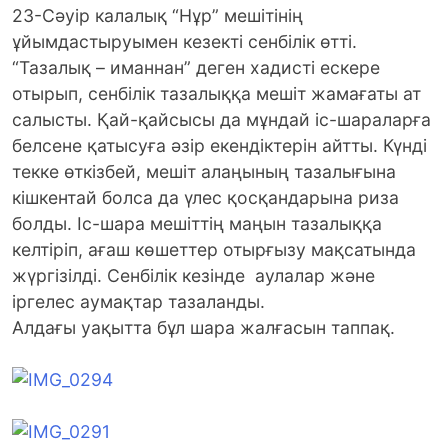
23-Сәуір калалық “Нұр” мешітінің
ұйымдастыруымен кезекті сенбілік өтті.
“Тазалық – иманнан” деген xадисті ескере
отырып, сенбілік тазалыққа мешіт жамағаты ат
салысты. Қай-қайсысы да мұндай іс-шараларға
белсене қатысуға әзір екендіктерін айтты.
Күнді
текке өткізбей, мешіт алаңының тазалығына
кішкентай болса да үлес қосқандарына риза
болды. Іс-шара мешіттің маңын тазалыққа
келтіріп, ағаш көшеттер отырғызу мақсатында
жүргізілді. Сенбілік кезінде аулалар және
іргелес аумақтар тазаланды.
Алдағы уақытта бұл шара жалғасын таппақ.