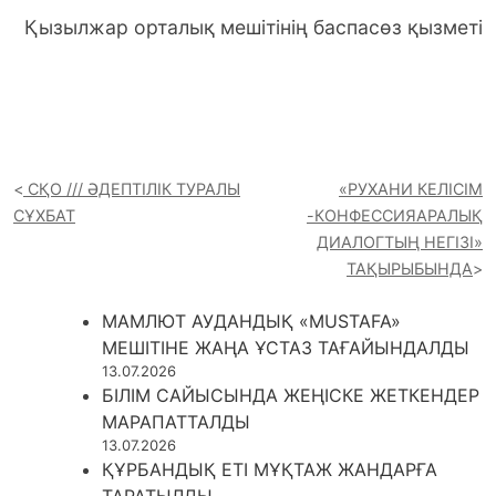
Қызылжар орталық мешітінің баспасөз қызметі
СҚО /// ӘДЕПТІЛІК ТУРАЛЫ
«РУХАНИ КЕЛІСІМ
СҰХБАТ
-КОНФЕССИЯАРАЛЫҚ
ДИАЛОГТЫҢ НЕГІЗІ»
ТАҚЫРЫБЫНДА
МАМЛЮТ АУДАНДЫҚ «MUSTAFA»
МЕШІТІНЕ ЖАҢА ҰСТАЗ ТАҒАЙЫНДАЛДЫ
13.07.2026
БІЛІМ САЙЫСЫНДА ЖЕҢІСКЕ ЖЕТКЕНДЕР
МАРАПАТТАЛДЫ
13.07.2026
ҚҰРБАНДЫҚ ЕТІ МҰҚТАЖ ЖАНДАРҒА