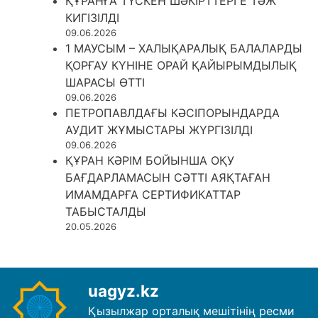
ҚҰРАНҒА ТҮСКЕН ШӘКІРТТЕРГЕ ТӘЖ
КИГІЗІЛДІ
09.06.2026
1 МАУСЫМ – ХАЛЫҚАРАЛЫҚ БАЛАЛАРДЫ
ҚОРҒАУ КҮНІНЕ ОРАЙ ҚАЙЫРЫМДЫЛЫҚ
ШАРАСЫ ӨТТІ
09.06.2026
ПЕТРОПАВЛДАҒЫ КӘСІПОРЫНДАРДА
АУДИТ ЖҰМЫСТАРЫ ЖҮРГІЗІЛДІ
09.06.2026
ҚҰРАН КӘРІМ БОЙЫНША ОҚУ
БАҒДАРЛАМАСЫН СӘТТІ АЯҚТАҒАН
ИМАМДАРҒА СЕРТИФИКАТТАР
ТАБЫСТАЛДЫ
20.05.2026
uagyz.kz
Қызылжар орталық мешітінің ресми