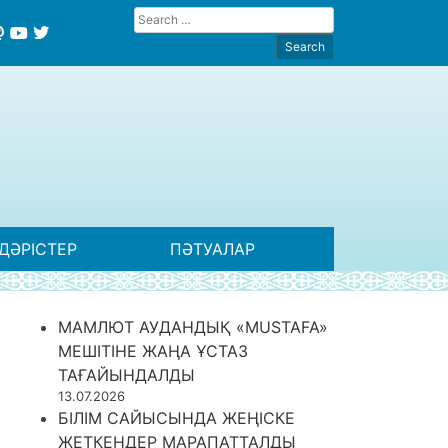
ДӘРІСТЕР
ПӘТУАЛАР
МАМЛЮТ АУДАНДЫҚ «MUSTAFA»
МЕШІТІНЕ ЖАҢА ҰСТАЗ
ТАҒАЙЫНДАЛДЫ
13.07.2026
БІЛІМ САЙЫСЫНДА ЖЕҢІСКЕ
ЖЕТКЕНДЕР МАРАПАТТАЛДЫ