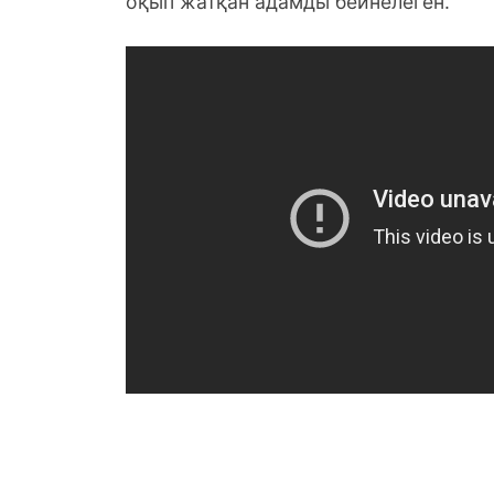
оқып жатқан адамды бейнелеген.