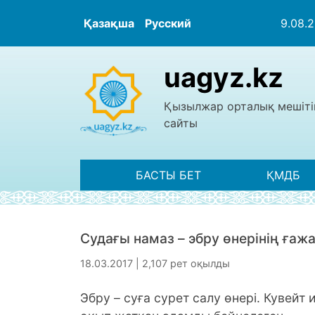
Қазақша
Русский
9.08.
uagyz.kz
Қызылжар орталық мешіті
сайты
БАСТЫ БЕТ
ҚМДБ
Судағы намаз – эбру өнерінің ға
18.03.2017 | 2,107 рет оқылды
Эбру – суға сурет салу өнері. Кувейт