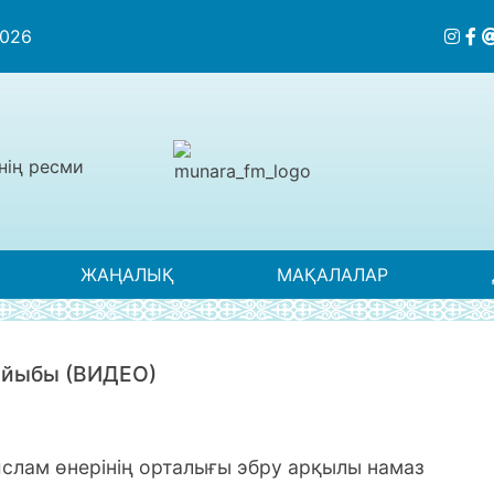
2026
нің ресми
ЖАҢАЛЫҚ
МАҚАЛАЛАР
жайыбы (ВИДЕО)
 ислам өнерінің орталығы эбру арқылы намаз