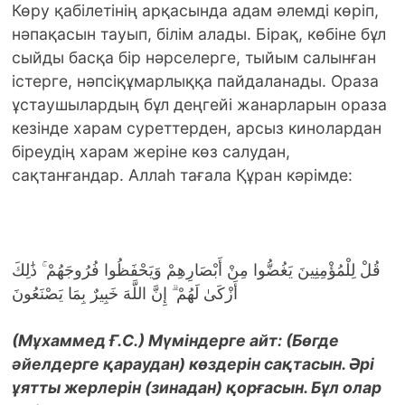
Көру қабілетінің арқасында адам әлемді көріп,
нәпақасын тауып, білім алады. Бірақ, көбіне бұл
сыйды басқа бір нәрселерге, тыйым салынған
істерге, нәпсіқұмарлыққа пайдаланады. Ораза
ұстаушылардың бұл деңгейі жанарларын ораза
кезінде харам суреттерден, арсыз кинолардан
біреудің харам жеріне көз салудан,
сақтанғандар. Аллаһ тағала Құран кәрімде:
قُلْ لِلْمُؤْمِنِينَ يَغُضُّوا مِنْ أَبْصَارِهِمْ وَيَحْفَظُوا فُرُوجَهُمْ ۚ ذَٰلِكَ
أَزْكَىٰ لَهُمْ ۗ إِنَّ اللَّهَ خَبِيرٌ بِمَا يَصْنَعُونَ
(Мұхаммед Ғ.С.) Мүміндерге айт: (Бөгде
әйелдерге қараудан) көздерін сақтасын. Әрі
ұятты жерлерін (зинадан) қорғасын. Бұл олар