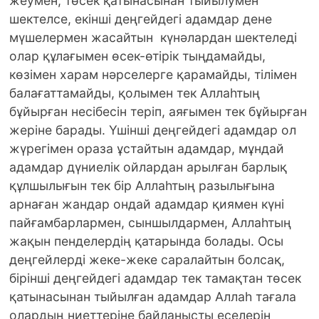
жеумен, төсек қатынасынан тыйылумен
шектелсе, екінші деңгейдегі адамдар дене
мүшелермен жасайтын күнәлардан шектеледі
олар құлағымен өсек-өтірік тыңдамайды,
көзімен харам нәрселерге қарамайды, тілімен
балағаттамайды, қолымен тек Аллаһтың
бұйырған несібесін теріп, аяғымен тек бұйырған
жеріне барады. Үшінші деңгейдегі адамдар ол
жүрегімен ораза ұстайтын адамдар, мұндай
адамдар дүниелік ойлардан арылған барлық
құлшылығын тек бір Аллаһтың разылығына
арнаған жандар ондай адамдар қиямен күні
пайғамбарлармен, сыншылдармен, Аллаһтың
жақын пенделердің қатарында болады. Осы
деңгейлерді жеке-жеке саралайтын болсақ,
бірінші деңгейдегі адамдар тек тамақтан төсек
қатынасынан тыйылған адамдар Аллаһ тағала
олардың ниеттеріне байланысты еселерін