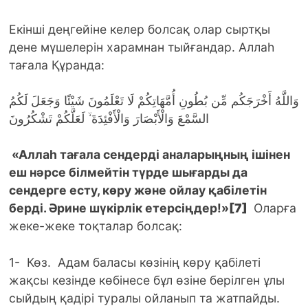
Екінші деңгейіне келер болсақ олар сыртқы
дене мүшелерін харамнан тыйғандар. Аллаһ
тағала Құранда:
وَاللَّهُ أَخْرَجَكُم مِّن بُطُونِ أُمَّهَاتِكُمْ لَا تَعْلَمُونَ شَيْئًا وَجَعَلَ لَكُمُ
السَّمْعَ وَالْأَبْصَارَ وَالْأَفْئِدَةَ ۙ لَعَلَّكُمْ تَشْكُرُونَ
«Аллаһ тағала сендерді аналарыңның ішінен
еш нәрсе білмейтін түрде шығарды да
сендерге есту, көру және ойлау қабілетін
берді. Әрине шүкірлік етерсіңдер!»
[7]
Оларға
жеке-жеке тоқталар болсақ:
1- Көз. Адам баласы көзінің көру қабілеті
жақсы кезінде көбінесе бұл өзіне берілген ұлы
сыйдың қадірі туралы ойланып та жатпайды.