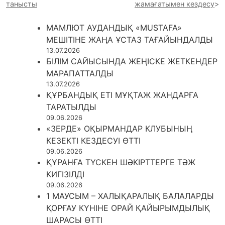
танысты
жамағатымен кездесу
МАМЛЮТ АУДАНДЫҚ «MUSTAFA»
МЕШІТІНЕ ЖАҢА ҰСТАЗ ТАҒАЙЫНДАЛДЫ
13.07.2026
БІЛІМ САЙЫСЫНДА ЖЕҢІСКЕ ЖЕТКЕНДЕР
МАРАПАТТАЛДЫ
13.07.2026
ҚҰРБАНДЫҚ ЕТІ МҰҚТАЖ ЖАНДАРҒА
ТАРАТЫЛДЫ
09.06.2026
«ЗЕРДЕ» ОҚЫРМАНДАР КЛУБЫНЫҢ
КЕЗЕКТІ КЕЗДЕСУІ ӨТТІ
09.06.2026
ҚҰРАНҒА ТҮСКЕН ШӘКІРТТЕРГЕ ТӘЖ
КИГІЗІЛДІ
09.06.2026
1 МАУСЫМ – ХАЛЫҚАРАЛЫҚ БАЛАЛАРДЫ
ҚОРҒАУ КҮНІНЕ ОРАЙ ҚАЙЫРЫМДЫЛЫҚ
ШАРАСЫ ӨТТІ