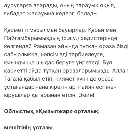
ауруларға апарады, оның тарауық оқып,
ғибадат жасауына кедергі болады.
Құрметті мұсылман бауырлар. Құран мен
Пайғамбарымыздың (с.а.у.) хадистерінде
келгендей Рамазан айында тұтқан ораза бізді
сабырлыққа, нәпсімізді тәрбиелеуге,
қиындыққа шыдас беруге үйретеді. Бұл
қасиетті айда тұтқан оразаларымызды Аллаһ
Тағала қабыл етіп, қиямет күнінде ораза
ұстағандар ғана кіретін ар-Райян есігінен
кірушілер қатарынан етсін. Әмин!
Облыстық «Қызылжар» орталық
мешітінің ұстазы