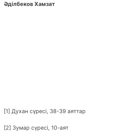
Әділбеков Хамзат
[1] Духан сүресі, 38-39 аяттар
[2] Зумар сүресі, 10-аят