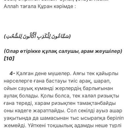
Аллаһ тағала Құран кәрімде :
(سَمَّاعُونَ لِلْكَذِبِ أَكَّالُونَ لِلسُّحْتِ)
(Олар өтірікке құлақ салушы, арам жеушілер)
[10]
4-
Қалған дене мүшелер. Аяғы тек қайырлы
нәрселерге ғана бастауы тиіс арақ, шарап,
ойын сауық күмәнді жерлердің барлығынан
аулақ болады. Қолы болса, тек халәл ризықты
ғана тереді, харам ризықпен тамақтанбайды
оны кәдеге жаратпайды. Сол секілді ауыз ашар
уақытында да шамасынан тыс ысырапқа беріліп
жемейді. Үйткені тоқшылық адамды неше түрлі