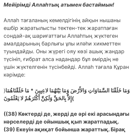
Мейірімді Аллаһтың атымен бастаймын!
Аллаһ тағаланың кемелдігінің айқын нышаны
ешбір жаратылысты тектен-тек жаратпаған
сондай-ақ шариғаттағы Аллаһтың жүктеген
амалдарының барлығы ұлы иләһи хикметтен
туындайды. Оны жүрегі ояу көзі ашық жандар
түсініп, ғибрат алса надандар бұл әмірдің не
үшін жүктелгенін түсінбейді.
Аллаһ тағала Құран
кәрімде:
)
وَمَا خَلَقْنَا السَّمَاوَاتِ وَالأَرْضَ وَمَا بَيْنَهُمَا لاعِبِينَ * مَا خَلَقْنَاهُمَا
إِلاَّ بِالحَقِّ وَلَكِنَّ أَكْثَرَهُمْ لا يَعْلَمُونَ
(
((38)
Көктерді де, жерді де әрі екі арасындағы
нәрселерді де ойыншық қып жаратпадық.
(39)
Екеуін ақиқат бойынша жараттық. Бірақ