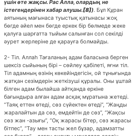
үшін өте жақсы. Рас Алла, олардың не
істегендерінен хабар алушы.
[8]
)
. Бұл Құран
аятының мағынаса туыстық қатынасы жоқ
бөгде әйел мен бөгде еркек бір бөлмеде жеке
қалуға шарғатта тыйым салынған сол секілді
әурет жерлеріне де қарауға болмайды.
2- Тіл. Аллаһ Тағаланың адам баласына берген
шексіз сыйының бірі – cөйлеу қабілеті, яғни тіл.
Тіл адамның өзінің көкейіндегісін, ой тұнығында
жатқан сезімдерін жеткізуші құралы. Оны ұштай
білген адам былайша айтқанда еркіне
бағындыра алған адам асқақ мұратына жетеді.
“Таяқ еттен өтеді, сөз сүйектен өтеді”, “Жаңды
жаралайтын да сөз, емдейтін де сөз”, “Жақсы
сөз жан -азығы”, “Оқ жарасы бітер, сөз жарасы
бітпес”, “Тау мен тасты жел бұзар, адамзатты