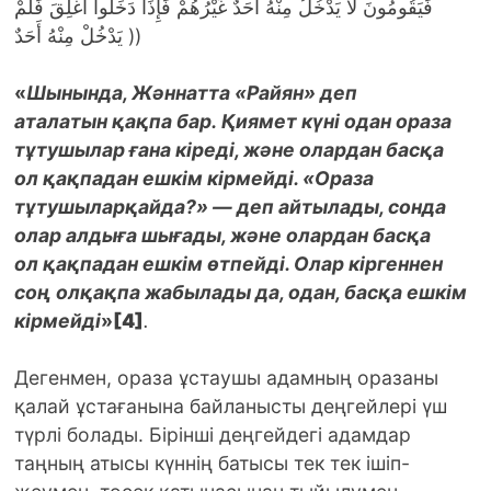
فَيَقُومُونَ لَا يَدْخُلُ مِنْهُ أَحَدٌ غَيْرُهُمْ فَإِذَا دَخَلُوا أُغْلِقَ فَلَمْ
يَدْخُلْ مِنْهُ أَحَدٌ ))
«
Шынында, Жәннатта «Райян» деп
аталатын
қақпа бар.
Қиямет күні одан ораза
тұтушылар ғана кіреді, және олардан басқа
ол
қақпадан ешкім кірмейді. «Ораза
тұтушыларқайда?» — деп айтылады, сонда
олар алдыға шығады, және олардан басқа
ол
қақпадан ешкім
өтпейді. Олар кіргеннен
соң
олқақпа жабылады да, одан, басқа ешкім
кірмейді
»
[4]
.
Дегенмен, ораза ұстаушы адамның оразаны
қалай ұстағанына байланысты деңгейлері үш
түрлі болады. Бірінші деңгейдегі адамдар
таңның атысы күннің батысы тек тек ішіп-