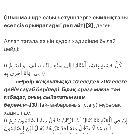
(Шын мәнінде сабыр етушілерге сыйлықтары
есепсіз орындалады” деп айт)
[2]
,
деген.
Аллаһ тағала өзінің құдси хадисінде былай
дейді:
(( كُلُّ حَسَنَةٍ بِعَشْرِ أَمْثَالِهَا إِلَى سَبْعِ مِائَةِ ضِعْفٍ، وَالصَّوْمُ
لِي، وَأَنَا أَجْزِي بِهِ ))
«Әрбір жақсылыққа 10 еседен 700 есеге
дейін сауаб беріледі. Бірақ ораза маған тән
ғибадат, оның сыйапатын мен
беремін»
[3]
Пайғамбарымыз (с.а.у) мүбәрак
хадисінде:
(( إِنَّ فِي الْجَنَّةِ بَابًا يُقَالُ لَهُ الرَّيَّانُ يَدْخُلُ مِنْهُ الصَّائِمُونَ يَوْمَ
الْقِيَامَةِ لَا يَدْخُلُ مِنْهُ أَحَدٌ غَيْرُهُمْ يُقَالُ أَيْنَ الصَّائِمُونَ