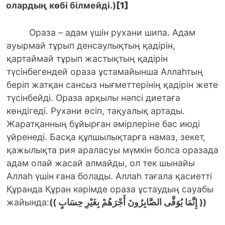
олардың көбі білмейді.)
[1]
Ораза – адам үшін рухани шипа. Адам
ауырмай тұрып денсаулықтың қадірін,
қартаймай тұрып жастықтың қадірін
түсінбегендей ораза ұстамайынша Аллаһтың
беріп жатқан сансыз нығметтерінің қадірін жете
түсінбейді. Ораза арқылы нәпсі диетаға
көндігеді. Рухани өсіп, тақуалық артады.
Жаратқанның бұйырған әмірлеріне бас июді
үйренеді. Басқа құлшылықтарға намаз, зекет,
қажылықта рия араласуы мүмкін болса оразада
адам олай жасай алмайды, ол тек шынайы
Аллаһ үшін ғана болады. Аллаһ тағала қасиетті
Құранда Құран кәрімде ораза ұстаудың сауабы
жайында:
(( إِنَّمَا يُوَفَّى الصَّابِرُونَ أَجْرَهُمْ بِغَيْرِ حِسَابٍ ))