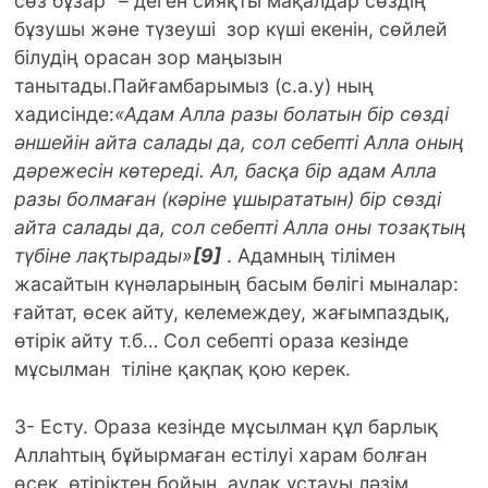
сөз бұзар” – деген сияқты мақалдар сөздің
бұзушы және түзеуші зор күші екенін, сөйлей
білудің орасан зор маңызын
танытады.Пайғамбарымыз (с.а.у) ның
хадисінде:
«Адам Алла разы болатын бір сөзді
әншейін айта салады да, сол себепті Алла оның
дәрежесін көтереді. Ал, басқа бір адам Алла
разы болмаған (кәріне ұшырататын) бір сөзді
айта салады да, сол себепті Алла оны тозақтың
түбіне лақтырады»
[9]
. Адамның тілімен
жасайтын күнәларының басым бөлігі мыналар:
ғайтат, өсек айту, келемеждеу, жағымпаздық,
өтірік айту т.б… Сол себепті ораза кезінде
мұсылман тіліне қақпақ қою керек.
3- Есту. Ораза кезінде мұсылман құл барлық
Аллаһтың бұйырмаған естілуі харам болған
өсек, өтіріктен бойын аулақ ұстауы ләзім.