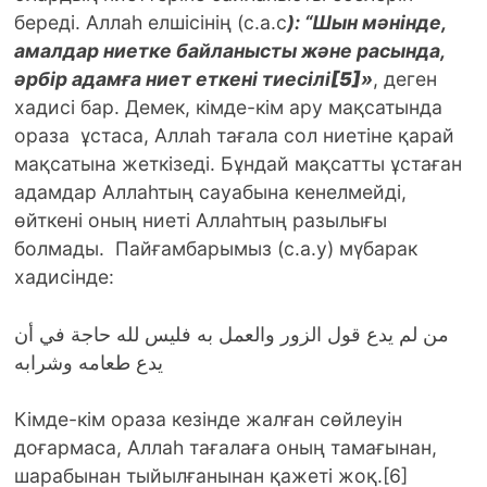
береді. Аллаһ елшісінің (с.а.с
): “Шын мәнінде,
амалдар ниетке байланысты және расында,
әрбір адамға ниет еткені тиесілі
[5]
»
, деген
хадисі бар. Демек, кімде-кім ару мақсатында
ораза ұстаса, Аллаһ тағала сол ниетіне қарай
мақсатына жеткізеді. Бұндай мақсатты ұстаған
адамдар Аллаһтың сауабына кенелмейді,
өйткені оның ниеті Аллаһтың разылығы
болмады. Пайғамбарымыз (с.а.у) мүбарак
хадисінде:
من لم يدع قول الزور والعمل به فليس لله حاجة في أن
يدع طعامه وشرابه
Кімде-кім ораза кезінде жалған сөйлеуін
доғармаса, Аллаһ тағалаға оның тамағынан,
шарабынан тыйылғанынан қажеті жоқ.[6]