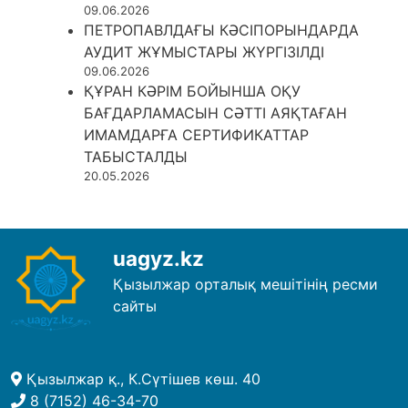
09.06.2026
ПЕТРОПАВЛДАҒЫ КӘСІПОРЫНДАРДА
АУДИТ ЖҰМЫСТАРЫ ЖҮРГІЗІЛДІ
09.06.2026
ҚҰРАН КӘРІМ БОЙЫНША ОҚУ
БАҒДАРЛАМАСЫН СӘТТІ АЯҚТАҒАН
ИМАМДАРҒА СЕРТИФИКАТТАР
ТАБЫСТАЛДЫ
20.05.2026
uagyz.kz
Қызылжар орталық мешітінің ресми
сайты
Қызылжар қ., К.Сүтішев көш. 40
8 (7152) 46-34-70