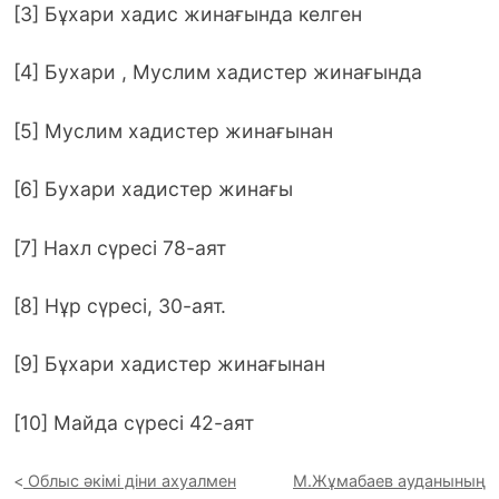
[3] Бұхари хадис жинағында келген
[4] Бухари , Муслим хадистер жинағында
[5] Муслим хадистер жинағынан
[6] Бухари хадистер жинағы
[7] Нахл сүресі 78-аят
[8] Нұр сүресі, 30-аят.
[9] Бұхари хадистер жинағынан
[10] Майда сүресі 42-аят
Облыс әкімі діни ахуалмен
М.Жұмабаев ауданының