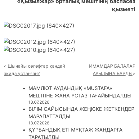
«Қызылжар» орталық мешітінің баспасөз
қызметі
Шынайы сәләфтар қандай
ИМАМДАР БАЛАЛАР
ақида ұстанған?
АУЫЛЫНА БАРДЫ
МАМЛЮТ АУДАНДЫҚ «MUSTAFA»
МЕШІТІНЕ ЖАҢА ҰСТАЗ ТАҒАЙЫНДАЛДЫ
13.07.2026
БІЛІМ САЙЫСЫНДА ЖЕҢІСКЕ ЖЕТКЕНДЕР
МАРАПАТТАЛДЫ
13.07.2026
ҚҰРБАНДЫҚ ЕТІ МҰҚТАЖ ЖАНДАРҒА
ТАРАТЫЛДЫ