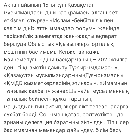
Ақпан айының 15-ы күні Қазақстан
мұсылмандары діни басқрамасы алғаш рет
өткізгелі отырған «Ислам -бейбітшілік пен
келісім діні» атты имамдар форумы жөнінде
теріскейлік жамағатқа жан-жақты ақпарат
берілуде.
Облыстық «Қызылжар» орталық
мешітінің бас имамы Кенжетай қажы
Байкемелұлы «Діни басқарманың – 2020жылға
дейінгі қызметін дамыту Тұжырымдамасы»,
«Қазақстан мұсылмандарыныңТұғырнамасы»,
«ҚМДБ қызметкерлерінің этикасы», «Имамның
тұлғалық келбеті» және«Шынайы мұсылманның
тұлғалық бейнесі» құжаттарының
маңыздылығын айтып, жергіліктітелеарналарға
сұхбат берді. Сонымен қатар, солтүстіктен де
арнайы делегация баратыны айтылды. Тілшілер
бас имамнан мамандар дайындау, білім беру