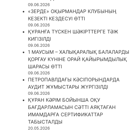
09.06.2026
«ЗЕРДЕ» ОҚЫРМАНДАР КЛУБЫНЫҢ
КЕЗЕКТІ КЕЗДЕСУІ ӨТТІ
09.06.2026
ҚҰРАНҒА ТҮСКЕН ШӘКІРТТЕРГЕ ТӘЖ
КИГІЗІЛДІ
09.06.2026
1 МАУСЫМ – ХАЛЫҚАРАЛЫҚ БАЛАЛАРДЫ
ҚОРҒАУ КҮНІНЕ ОРАЙ ҚАЙЫРЫМДЫЛЫҚ
ШАРАСЫ ӨТТІ
09.06.2026
ПЕТРОПАВЛДАҒЫ КӘСІПОРЫНДАРДА
АУДИТ ЖҰМЫСТАРЫ ЖҮРГІЗІЛДІ
09.06.2026
ҚҰРАН КӘРІМ БОЙЫНША ОҚУ
БАҒДАРЛАМАСЫН СӘТТІ АЯҚТАҒАН
ИМАМДАРҒА СЕРТИФИКАТТАР
ТАБЫСТАЛДЫ
20.05.2026