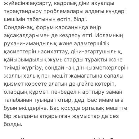
жүйесінжақсарту, кадрлық діни ахуалды
тұрақтандыру проблемалары алдағы күндері
шешімін табатынын естіп, білді.
Сондай-ақ, форум қарсаңында өңір
ақсақалдарымен де кездесу өтті. Исламның
рухани-имандылық және адамгершілік
қасиеттерін насихаттау, діни-ағартушылық,
қайырымдылық жұмыстарды тұрақты және
тиімді жүргізу, сондай -ақ дін қызметкерлерін
жалпы халық пен мешіт жамағатына сапалы
қызмет көрсете алатын деңгейге көтеріп,
олардың құрметі пенбеделін арттыру заман
талабынан туындап отыр, деді Бас имам аға
буын өкілдеріне. Бас қосуда орталық мешітте
бір жылдағы атқарылған жұмыстар да сөз
болды.