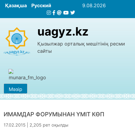
Қазақша
Русский
9.08.2026
uagyz.kz
Қызылжар орталық мешітінің ресми
сайты
Мәзір
ИМАМДАР ФОРУМЫНАН ҮМІТ КӨП
17.02.2015 | 2,205 рет оқылды