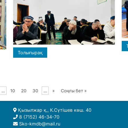
Толығырақ
...
...
10
20
30
»
Соңғы бет »
Қызылжар қ., К.Сүтішев көш. 40
8 (7152) 46-34-70
Sko-kmdb@mail.ru