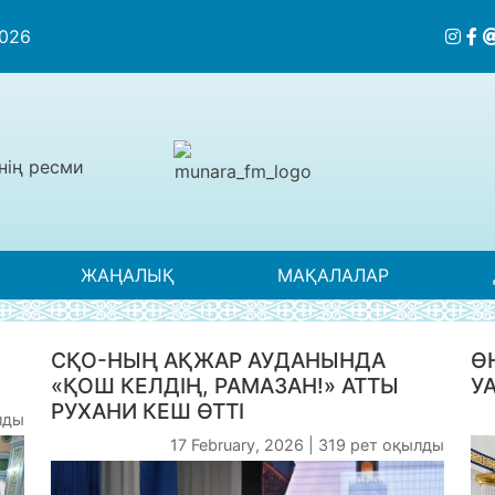
2026
нің ресми
ЖАҢАЛЫҚ
МАҚАЛАЛАР
СҚО-НЫҢ АҚЖАР АУДАНЫНДА
Ө
«ҚОШ КЕЛДІҢ, РАМАЗАН!» АТТЫ
УА
РУХАНИ КЕШ ӨТТІ
ылды
17 February, 2026 | 319 рет оқылды