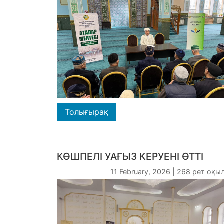
Толығырақ
КӨШПЕЛІ УАҒЫЗ КЕРУЕНІ ӨТТІ
11 February, 2026 | 268 рет оқ