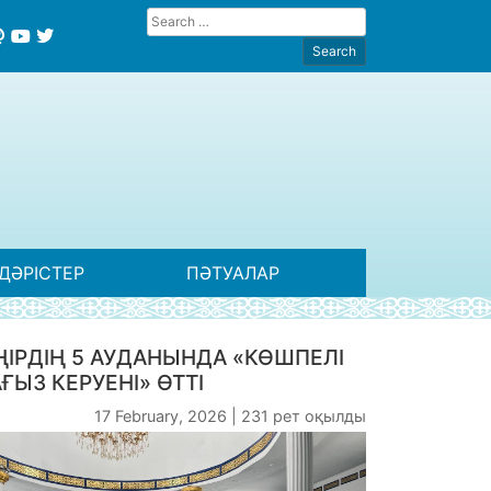
ДӘРІСТЕР
ПӘТУАЛАР
ҢІРДІҢ 5 АУДАНЫНДА «КӨШПЕЛІ
ҒЫЗ КЕРУЕНІ» ӨТТІ
17 February, 2026 | 231 рет оқылды