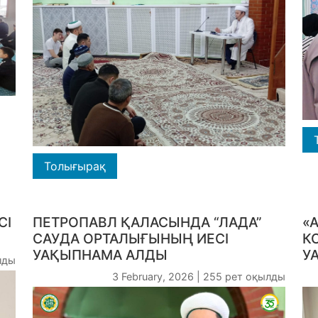
Толығырақ
СІ
ПЕТРОПАВЛ ҚАЛАСЫНДА “ЛАДА”
«
САУДА ОРТАЛЫҒЫНЫҢ ИЕСІ
К
УАҚЫПНАМА АЛДЫ
У
лды
3 February, 2026 | 255 рет оқылды