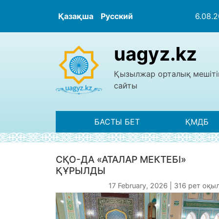
Қазақша
Русский
6.08.
uagyz.kz
Қызылжар орталық мешіті
сайты
БАСТЫ БЕТ
ҚМДБ
СҚО-ДА «АТАЛАР МЕКТЕБІ»
ҚҰРЫЛДЫ
17 February, 2026 | 316 рет оқ