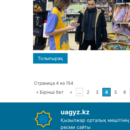
Толығырақ
Страница 4 из 154
...
« Бірінші бет
«
2
3
4
5
6
uagyz.kz
Қызылжар орталық мешітінің
ресми сайты