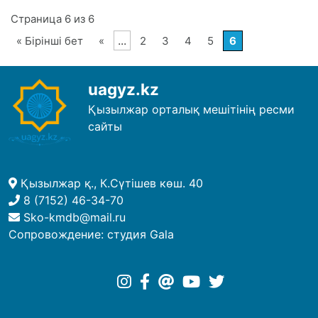
Страница 6 из 6
...
« Бірінші бет
«
2
3
4
5
6
uagyz.kz
Қызылжар орталық мешітінің ресми
сайты
Қызылжар қ., К.Сүтішев көш. 40
8 (7152) 46-34-70
Sko-kmdb@mail.ru
Сопровождение:
студия Gala